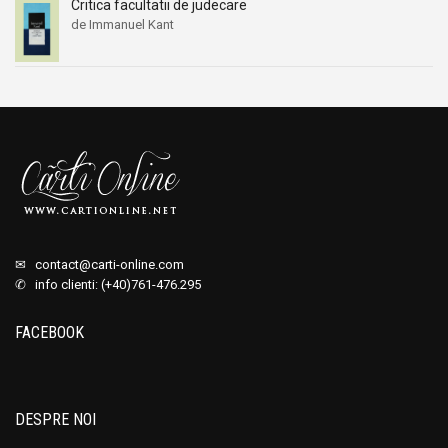
Critica facultatii de judecare
de Immanuel Kant
✉
contact@carti-online.com
✆ info clienti: (+40)761-476.295
FACEBOOK
DESPRE NOI