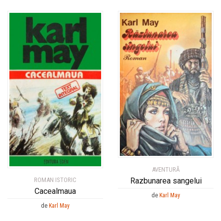
AVENTURĂ
ROMAN ISTORIC
Razbunarea sangelui
Cacealmaua
de
Karl May
de
Karl May