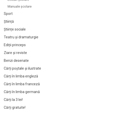
Manuale şcolare
Sport
Știință
Științe sociale
Teatru și dramaturgie
Ediții princeps
Ziare şi reviste
Benzi desenate
Cărți poștale și ilustrate
Cărți în limba engleză
Cărți în limba franceză
Cărți în limba germană
Cărți la 3 lei!
Cărți gratuite!