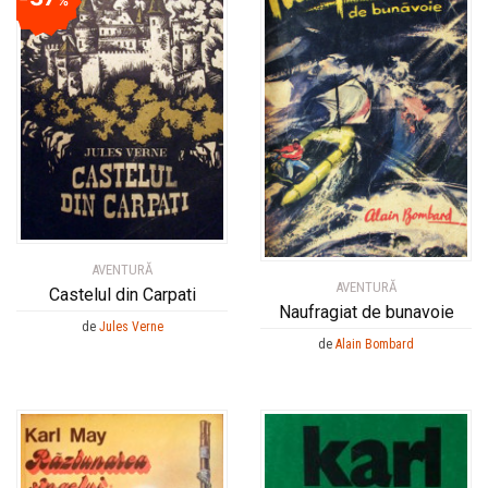
%
AVENTURĂ
AVENTURĂ
Castelul din Carpati
Naufragiat de bunavoie
de
Jules Verne
de
Alain Bombard