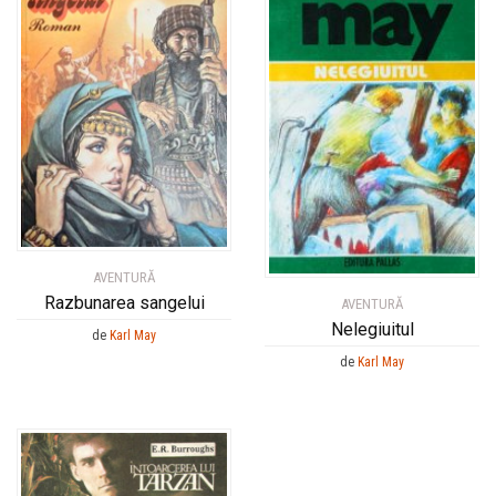
AVENTURĂ
Razbunarea sangelui
AVENTURĂ
Nelegiuitul
de
Karl May
de
Karl May