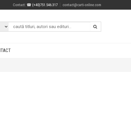
Contact
: ☎ (+40)751.546.317
contact@carti-online.com
NTACT