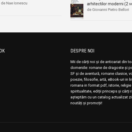
de Nae Ionescu
arhitectilor moderni (2 vo
de Giovanni Pietro Bellori
OK
DESPRE NOI
Mii de cărți noi și de anticariat din t
domeniile: romane de dragoste și pol
SF și de aventură, romane clasice, 
poezie, filosofie, artă, eBook-uri in 
romana in format pdf, istorie, religie 
spiritualitate, ediții princeps și cărți 
așteptăm cu un catalog actualizat zi
noutăți și promoții!