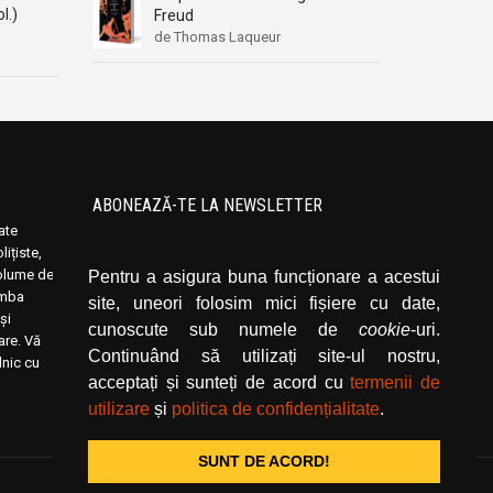
l.)
Freud
de Thomas Laqueur
ABONEAZĂ-TE LA NEWSLETTER
oate
Introduceți adresa dvs. de email și dați click
ițiste,
pe butonul de abonare.
volume de
Pentru a asigura buna funcționare a acestui
limba
site, uneori folosim mici fișiere cu date,
și
cunoscute sub numele de
cookie
-uri.
rare. Vă
Continuând să utilizați site-ul nostru,
lnic cu
acceptați și sunteți de acord cu
termenii de
utilizare
și
politica de confidențialitate
.
SUNT DE ACORD!