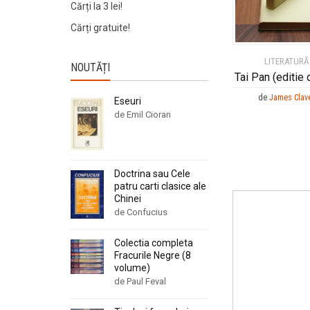
Cărți la 3 lei!
Cărți gratuite!
LITERATURĂ
NOUTĂȚI
Tai Pan (editie 
de
James Clave
Eseuri
de Emil Cioran
Doctrina sau Cele
patru carti clasice ale
Chinei
de Confucius
Colectia completa
Fracurile Negre (8
volume)
de Paul Feval