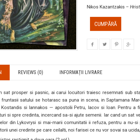
Nikos Kazantzakis –
Hrist
CUMPĂRĂ
N
REVIEWS (0)
INFORMAȚII LIVRARE
n sat prosper si pasnic, ai carui locuitori traiesc resemnati sub s
a fruntasii satului se hotarasc sa puna in scena, in Saptamana Mare,
s, Kostandis si Iannakos — apostolii Petru, Iacov si Ioan. Pentru a fi 
turi si spre credinta, incercand sa-si ajute semenii. Iar cand un sat ve
lor din Lykovrysi si mai-marii comunitatii ii refuza, pentru a nu-si p
orii unei credinte pe care ceilalti, noi farisei ce nu vor sovai sa ucid
istos rastignit a doua oara
(2 vol.).