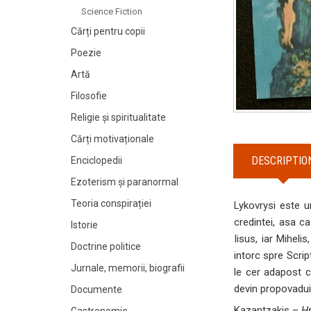
Science Fiction
Cărți pentru copii
Poezie
Artă
Filosofie
Religie și spiritualitate
Cărți motivaționale
DESCRIPTIO
Enciclopedii
Ezoterism și paranormal
Teoria conspirației
Lykovrysi este u
credintei, asa c
Istorie
Iisus, iar Miheli
Doctrine politice
intorc spre Scrip
Jurnale, memorii, biografii
le cer adapost ce
devin propovaduit
Documente
Kazantzakis –
Hr