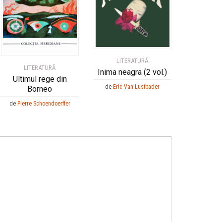
LITERATURĂ
LITERATURĂ
Inima neagra (2 vol.)
Ultimul rege din
de
Eric Van Lustbader
Borneo
de
Pierre Schoendoerffer