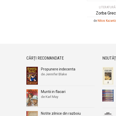
LITERATURĂ
Zorba Grec
de
Nikos Kazantz
CĂRȚI RECOMANDATE
NOUTĂȚ
Propunere indecenta
de Jennifer Blake
Muntii in flacari
de Karl May
Notite zilnice din razboiu