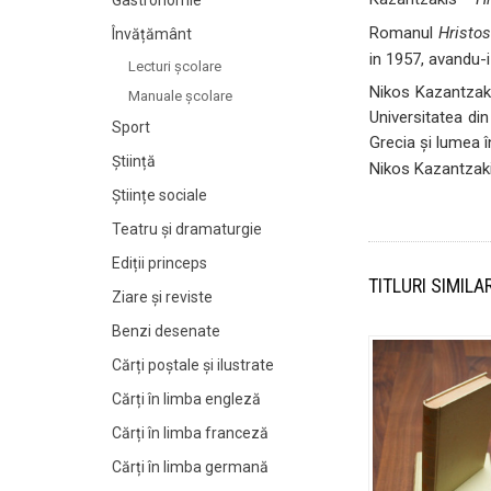
Gastronomie
Romanul
Hristos
Învățământ
in 1957, avandu-i
Lecturi şcolare
Nikos Kazantzaki
Manuale şcolare
Universitatea din
Sport
Grecia şi lumea în
Știință
Nikos Kazantzak
Științe sociale
Teatru și dramaturgie
Ediții princeps
TITLURI SIMILA
Ziare şi reviste
Benzi desenate
Cărți poștale și ilustrate
Cărți în limba engleză
Cărți în limba franceză
Cărți în limba germană