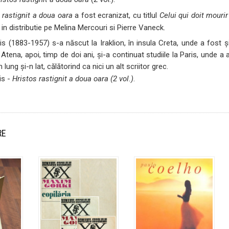
 rastignit a doua oara
a fost ecranizat, cu titlul
Celui qui doit mourir
 in distributie pe Melina Mercouri si Pierre Vaneck.
s (1883-1957) s-a născut la Iraklion, în insula Creta, unde a fost ş
 Atena, apoi, timp de doi ani, şi-a continuat studiile la Paris, unde a 
 lung şi-n lat, călătorind ca nici un alt scriitor grec.
is -
Hristos rastignit a doua oara (2 vol.)
.
RE