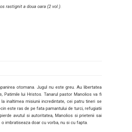
os rastignit a doua oara (2 vol.)
.
tapanirea otomana. Jugul nu este greu. Au libertatea
 Patimile lui Hristos. Tanarul pastor Manolios va fi
la inaltimea misiunii incredintate, cei patru tineri se
cin este ras de pe fata pamantului de turci, refugiatii
ierde avutul si autoritatea, Manolios si prietenii sai
a, o imbratiseaza doar cu vorba, nu si cu fapta.