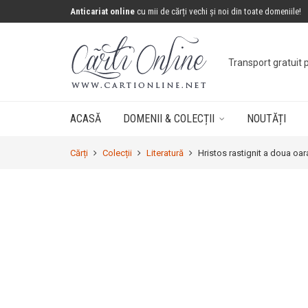
Anticariat online
cu mii de cărți vechi și noi din toate domeniile!
Transport gratuit 
ACASĂ
DOMENII & COLECȚII
NOUTĂȚI
Cărți
Colecții
Literatură
Hristos rastignit a doua oara