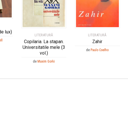
de lux)
LITERATURĂ
LITERATURĂ
ll
Copilaria. La stapan.
Zahir
Universitatile mele (3
de
Paulo Coelho
vol.)
de
Maxim Gorki