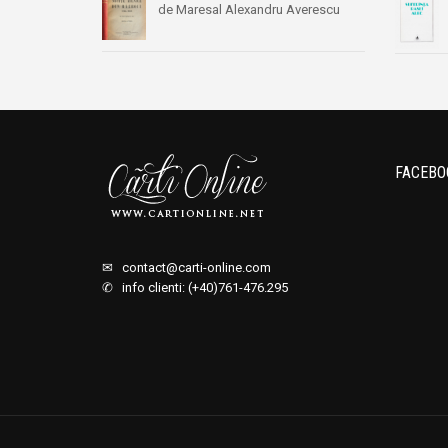
de Maresal Alexandru Averescu
FACEBO
✉
contact@carti-online.com
✆ info clienti: (+40)761-476.295