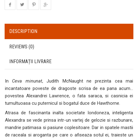
DESCRIPTION
REVIEWS (0)
INFORMAȚII LIVRARE
In
Ceva minunat
, Judith McNaught ne prezinta cea mai
incantatoare poveste de dragoste scrisa de ea pana acum…
povestea Alexandrei Lawrence, o fata saraca, si casnicia ei
tumultuoasa cu puternicul si bogatul duce de Hawthorne.
Atrasa de fascinanta inalta societate londoneza, inteligenta
Alexandra se vede prinsa intr-un vartej de gelozie si razbunare,
mandrie patimasa si pasiune coplesitoare. Dar in spatele mastii
de raceala si aroganta pe care o afiseaza sotul ei, traieste un