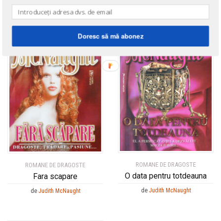
Doresc să mă abonez
ROMANE DE DRAGOSTE
ROMANE DE DRAGOSTE
O data pentru totdeauna
Fara scapare
de
Judith McNaught
de
Judith McNaught