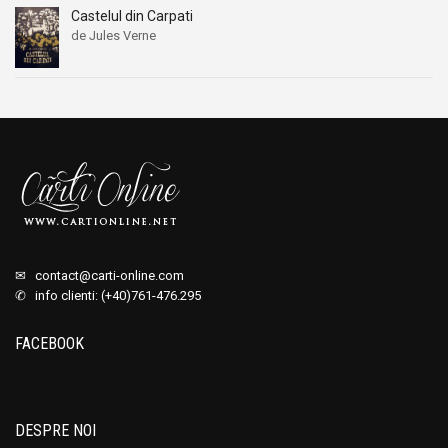
Castelul din Carpati
de Jules Verne
✉
contact@carti-online.com
✆ info clienti: (+40)761-476.295
FACEBOOK
DESPRE NOI