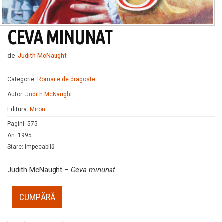
CEVA MINUNAT
de
Judith McNaught
Categorie:
Romane de dragoste
.
Autor:
Judith McNaught
.
Editura:
Miron
Pagini
:
575
An
:
1995
Stare
:
Impecabilă
Judith McNaught –
Ceva minunat
.
CUMPĂRĂ