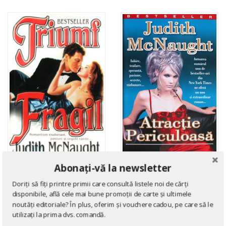
Abonați-vă la newsletter
ROMANE DE DRAGOSTE
ROMANE DE DRAGOSTE
Atractie periculoasa
Doriți să fiți printre primii care consultă listele noi de cărți
Triumf fragil
disponibile, află cele mai bune promoții de carte și ultimele
de
Judith McNaught
de
Judith McNaught
noutăți editoriale? În plus, oferim și vouchere cadou, pe care să le
utilizați la prima dvs. comandă.