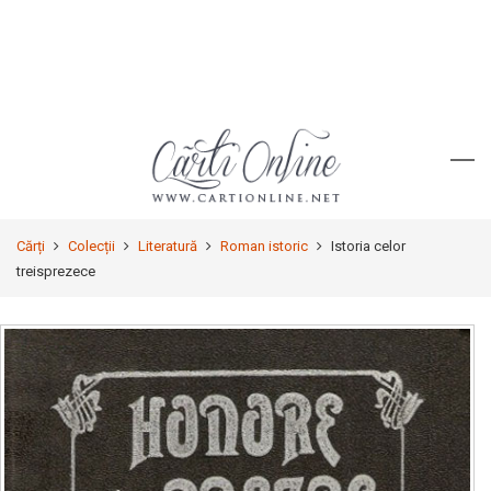
Cărți
Colecții
Literatură
Roman istoric
Istoria celor
treisprezece