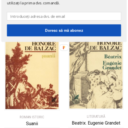
utilizați la prima dvs. comandă.
LITERATURĂ
Iluzii pierdute (3 vol.)
de
Honore De Balzac
Doresc să mă abonez
LITERATURĂ
ROMAN ISTORIC
Beatrix. Eugenie Grandet
Suanii