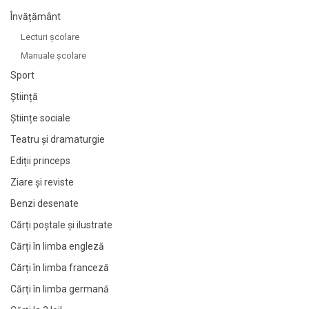
Învățământ
Lecturi şcolare
Manuale şcolare
Sport
Știință
Științe sociale
Teatru și dramaturgie
Ediții princeps
Ziare şi reviste
Benzi desenate
Cărți poștale și ilustrate
Cărți în limba engleză
Cărți în limba franceză
Cărți în limba germană