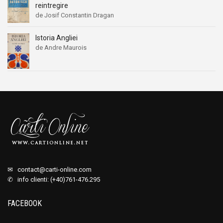
reintregire
de Josif Constantin Dragan
Istoria Angliei
de Andre Maurois
✉
contact@carti-online.com
✆ info clienti: (+40)761-476.295
FACEBOOK