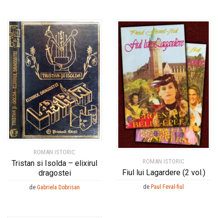
ROMAN ISTORIC
ROMAN ISTORIC
Tristan si Isolda – elixirul
Fiul lui Lagardere (2 vol.)
dragostei
de
Paul Feval-fiul
de
Gabriela Dobrisan