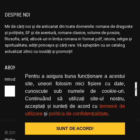
DESPRE NOI
Mii de cărți noi și de anticariat din toate domeniile: romane de dragoste
și polițiste, SF și de aventură, romane clasice, volume de poezie,
filosofie, artă, eBook-uri in limba romana in format pdf, istorie, religie și
spiritualitate, ediții princeps și cărți rare. Vă așteptăm cu un catalog
actualizat zilnic cu noutăți și promoții!
ABONEAZĂ-TE LA NEWSLETTER
Pentru a asigura buna funcționare a acestui
Introduceți adresa dvs. de email și dați click pe butonul de abonare.
site, uneori folosim mici fișiere cu date,
cunoscute sub numele de
cookie
-uri.
Continuând să utilizați site-ul nostru,
acceptați și sunteți de acord cu
termenii de
utilizare
și
politica de confidențialitate
.
SUNT DE ACORD!
© 2019
CartiOnline.net
/ powered by espresso / designed by
Webgraphic