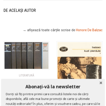
DE ACELAȘI AUTOR
→ afișează toate cărțile scrise
de
Honore De Balzac
LITERATURĂ
Comedia umana (8 vol.)
Abonați-vă la newsletter
de
Honore De Balzac
Doriți să fiți printre primii care consultă listele noi de cărți
disponibile, află cele mai bune promoții de carte și ultimele
noutăți editoriale? În plus, oferim și vouchere cadou, pe care să le