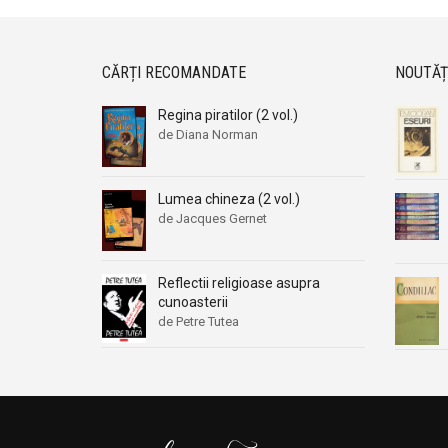
CĂRȚI RECOMANDATE
NOUTĂȚ
Regina piratilor (2 vol.)
de Diana Norman
Lumea chineza (2 vol.)
de Jacques Gernet
Reflectii religioase asupra
cunoasterii
de Petre Tutea