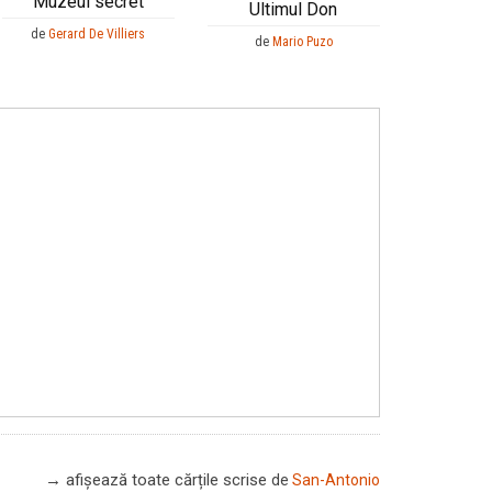
Muzeul secret
Ultimul Don
de
Gerard De Villiers
de
Mario Puzo
→ afișează toate cărțile scrise
de
San-Antonio