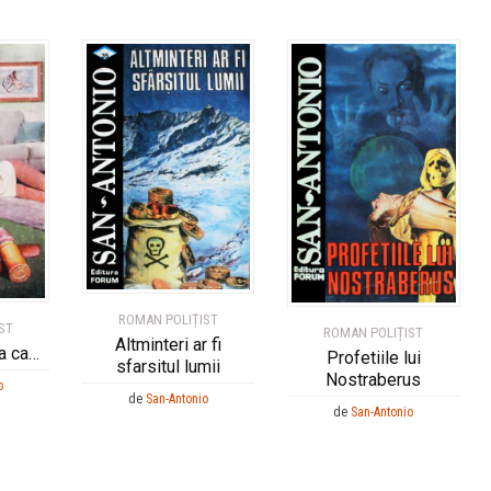
ROMAN POLIȚIST
ST
ROMAN POLIȚIST
Altminteri ar fi
a ca…
Profetiile lui
sfarsitul lumii
Nostraberus
o
de
San-Antonio
de
San-Antonio