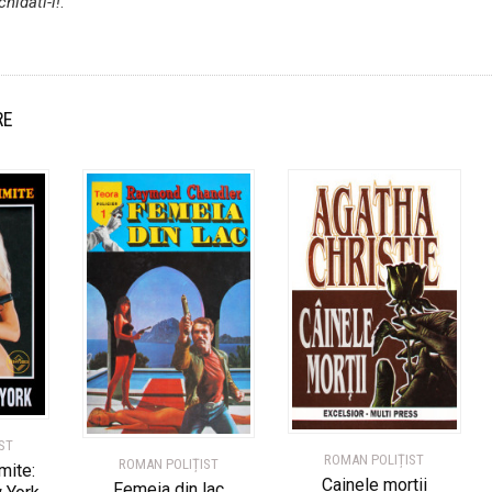
chidati-l!
.
RE
ST
ROMAN POLIȚIST
ROMAN POLIȚIST
imite:
Cainele mortii
Femeia din lac