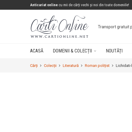
Anticariat online
cu mii de cărți vechi și noi din toate domeniile!
Transport gratuit 
ACASĂ
DOMENII & COLECȚII
NOUTĂȚI
Cărți
Colecții
Literatură
Roman polițist
Lichidati-l