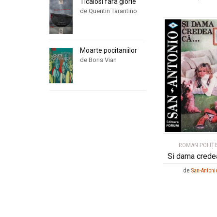
Ticalosi fara glorie
de Quentin Tarantino
Moarte pocitaniilor
de Boris Vian
ROMAN POLIȚI
Si dama crede
de
San-Antoni