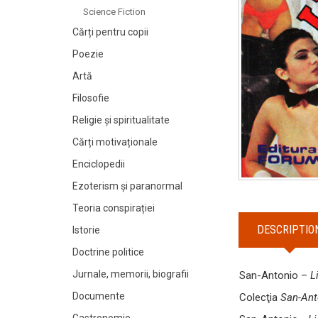
Science Fiction
Cărți pentru copii
Poezie
Artă
Filosofie
Religie și spiritualitate
Cărți motivaționale
Enciclopedii
Ezoterism și paranormal
Teoria conspirației
DESCRIPTIO
Istorie
Doctrine politice
Jurnale, memorii, biografii
San-Antonio –
L
Documente
Colecţia
San-Ant