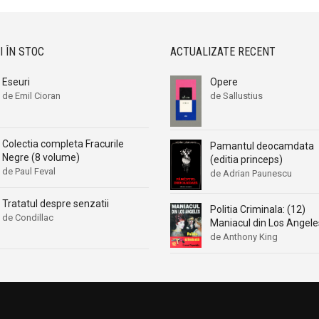
I ÎN STOC
ACTUALIZATE RECENT
Eseuri
Opere
de Emil Cioran
de Sallustius
Colectia completa Fracurile
Pamantul deocamdata
Negre (8 volume)
(editia princeps)
de Paul Feval
de Adrian Paunescu
Tratatul despre senzatii
Politia Criminala: (12)
de Condillac
Maniacul din Los Angele
de Anthony King