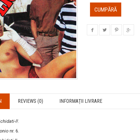
CUMPĂRĂ
N
REVIEWS (0)
INFORMAȚII LIVRARE
ichidati-l!
.
onio
nr. 6.