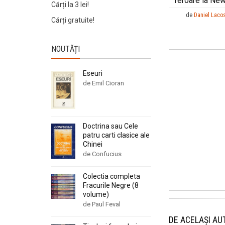
Teroare la New
Cărți la 3 lei!
de
Daniel Laco
Cărți gratuite!
NOUTĂȚI
Eseuri
de Emil Cioran
Doctrina sau Cele
patru carti clasice ale
Chinei
de Confucius
Colectia completa
Fracurile Negre (8
volume)
de Paul Feval
DE ACELAȘI AU