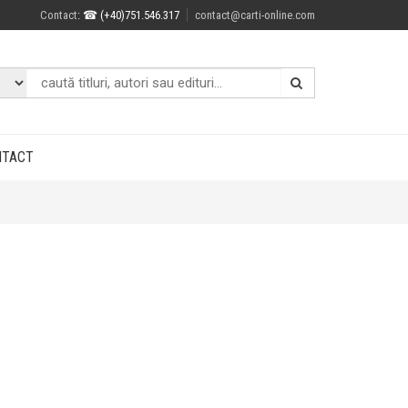
Contact
: ☎ (+40)751.546.317
contact@carti-online.com
NTACT