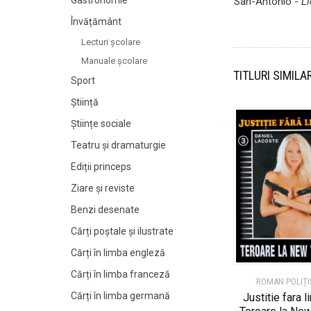
Gastronomie
San-Antonio -
Li
Învățământ
Lecturi şcolare
Manuale şcolare
TITLURI SIMILA
Sport
Știință
Științe sociale
Teatru și dramaturgie
Ediții princeps
Ziare şi reviste
Benzi desenate
Cărți poștale și ilustrate
Cărți în limba engleză
Cărți în limba franceză
ROMAN POLIȚI
Cărți în limba germană
Justitie fara l