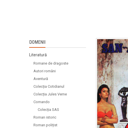
DOMENII
Literatură
Romane de dragoste
Autori români
Aventură
Colecția Cotidianul
Colecția Jules Verne
Comando
Colecția SAS
Roman istoric
Roman polițist