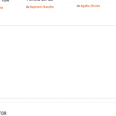
 York
de
Agatha Christie
de
Raymond Chandler
ste
TOR