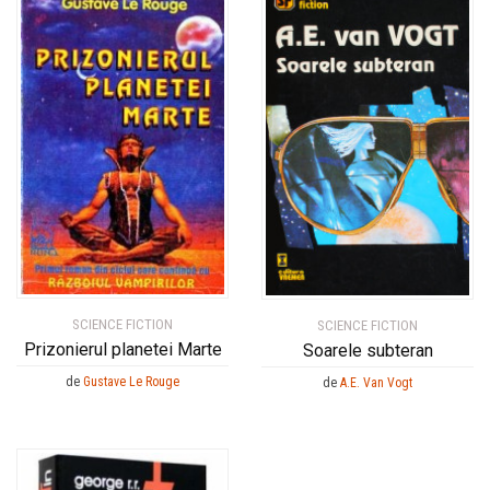
SCIENCE FICTION
SCIENCE FICTION
Prizonierul planetei Marte
Soarele subteran
de
Gustave Le Rouge
de
A.E. Van Vogt