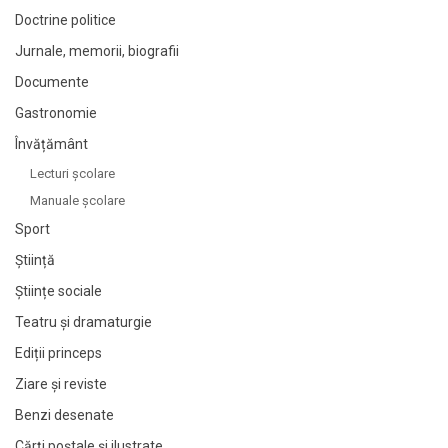
Doctrine politice
Jurnale, memorii, biografii
Documente
Gastronomie
Învățământ
Lecturi şcolare
Manuale şcolare
Sport
Știință
Științe sociale
Teatru și dramaturgie
Ediții princeps
Ziare şi reviste
Benzi desenate
Cărți poștale și ilustrate