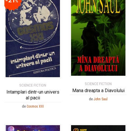
21
%
SCIENCE FICTION
SCIENCE FICTION
Mana dreapta a Diavolului
Intamplari dintr-un univers
al pacii
de
John Saul
de
Cosmos XXI