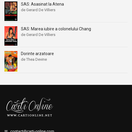
SAS: Asasinat la Atena
de Gerard De Villiers
SAS: Marea iubire a colonelului Chang
de Gerard De Villiers
Dorinte arzatoare
de Thea Devine
✉
contact@carti-online.com