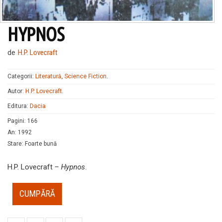
HYPNOS
de
H.P. Lovecraft
Categorii:
Literatură
,
Science Fiction
.
Autor:
H.P. Lovecraft
.
Editura:
Dacia
Pagini
:
166
An
:
1992
Stare
:
Foarte bună
H.P. Lovecraft –
Hypnos
.
CUMPĂRĂ