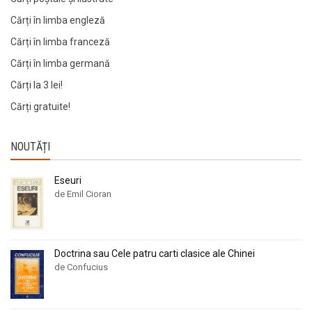
Cărți în limba engleză
Cărți în limba franceză
Cărți în limba germană
Cărți la 3 lei!
Cărți gratuite!
NOUTĂȚI
Eseuri
de Emil Cioran
Doctrina sau Cele patru carti clasice ale Chinei
de Confucius