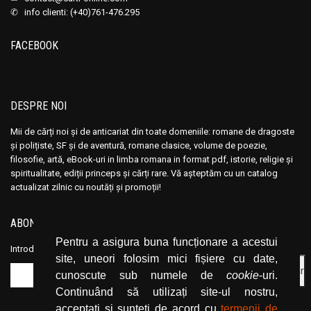
✆ info clienti: (+40)761-476.295
FACEBOOK
DESPRE NOI
Mii de cărți noi și de anticariat din toate domeniile: romane de dragoste
și polițiste, SF și de aventură, romane clasice, volume de poezie,
filosofie, artă, eBook-uri in limba romana in format pdf, istorie, religie și
spiritualitate, ediții princeps și cărți rare. Vă așteptăm cu un catalog
actualizat zilnic cu noutăți și promoții!
ABONEAZĂ-TE LA NEWSLETTER
Pentru a asigura buna funcționare a acestui
Introduceți adresa dvs. de email și dați click pe butonul de abonare.
site, uneori folosim mici fișiere cu date,
cunoscute sub numele de
cookie
-uri.
Continuând să utilizați site-ul nostru,
acceptați și sunteți de acord cu
termenii de