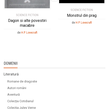
SCIENCE FICTION
SCIENCE FICTION
Monstrul din prag
Dagon si alte povestiri
de
H.P. Lovecraft
macabre
de
H.P. Lovecraft
DOMENII
Literatură
Romane de dragoste
Autori români
Aventură
Colecția Cotidianul
Colecția Jules Verne