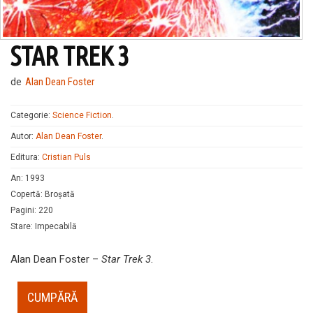
STAR TREK 3
de
Alan Dean Foster
Categorie:
Science Fiction
.
Autor:
Alan Dean Foster
.
Editura:
Cristian Puls
An
:
1993
Copertă
:
Broșată
Pagini
:
220
Stare
:
Impecabilă
Alan Dean Foster –
Star Trek 3
.
CUMPĂRĂ