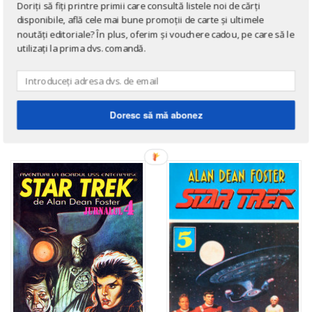
Doriți să fiți printre primii care consultă listele noi de cărți
disponibile, află cele mai bune promoții de carte și ultimele
noutăți editoriale? În plus, oferim și vouchere cadou, pe care să le
utilizați la prima dvs. comandă.
SCIENCE FICTION
SCIENCE FICTION
Star Trek 6
Aliens. Misiune de
de
Alan Dean Foster
pedeapsa
Doresc să mă abonez
de
Alan Dean Foster