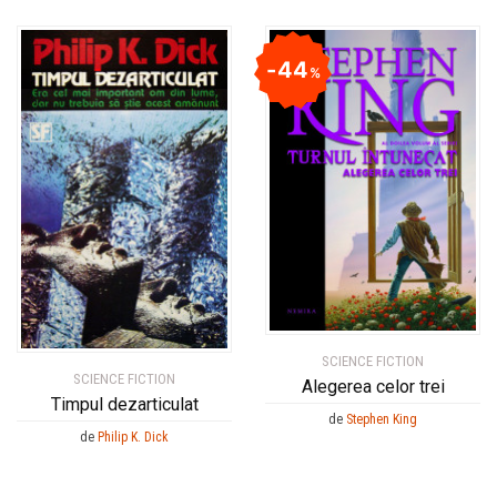
44
%
SCIENCE FICTION
SCIENCE FICTION
Alegerea celor trei
Timpul dezarticulat
de
Stephen King
de
Philip K. Dick