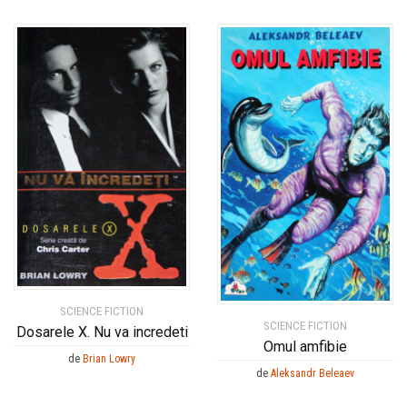
SCIENCE FICTION
SCIENCE FICTION
Dosarele X. Nu va incredeti
Omul amfibie
de
Brian Lowry
de
Aleksandr Beleaev