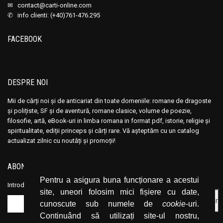
✉
contact@carti-online.com
✆ info clienti: (+40)761-476.295
FACEBOOK
DESPRE NOI
Mii de cărți noi și de anticariat din toate domeniile: romane de dragoste
și polițiste, SF și de aventură, romane clasice, volume de poezie,
filosofie, artă, eBook-uri in limba romana in format pdf, istorie, religie și
spiritualitate, ediții princeps și cărți rare. Vă așteptăm cu un catalog
actualizat zilnic cu noutăți și promoții!
ABONEAZĂ-TE LA NEWSLETTER
Pentru a asigura buna funcționare a acestui
Introduceți adresa dvs. de email și dați click pe butonul de abonare.
site, uneori folosim mici fișiere cu date,
cunoscute sub numele de
cookie
-uri.
Continuând să utilizați site-ul nostru,