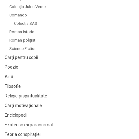
Colecția Jules Verne
Comando
Colecția SAS
Roman istoric
Roman polițist
Science Fiction
Cărți pentru copii
Poezie
Artă
Filosofie
Religie și spiritualitate
Cărți motivaționale
Enciclopedii
Ezoterism și paranormal
Teoria conspirației