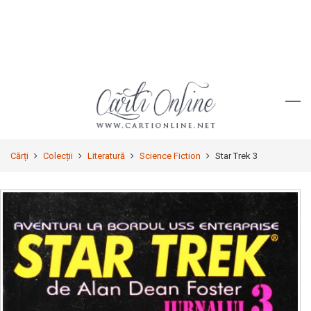
Cărți
Colecții
Literatură
Science Fiction
Star Trek 3