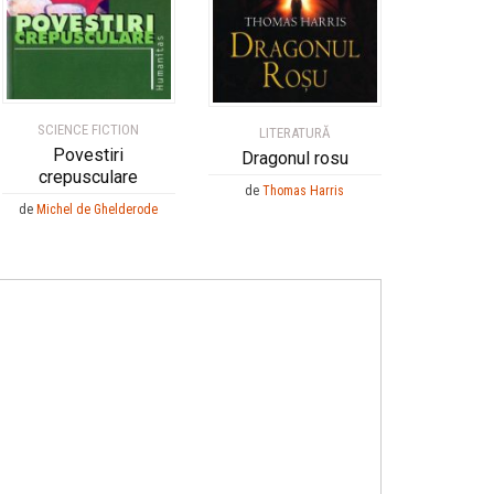
SCIENCE FICTION
LITERATURĂ
Povestiri
Dragonul rosu
crepusculare
de
Thomas Harris
de
Michel de Ghelderode