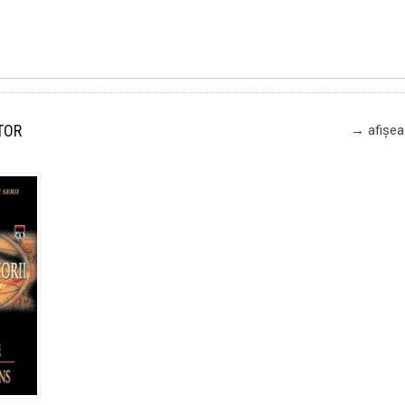
TOR
→ afișeaz