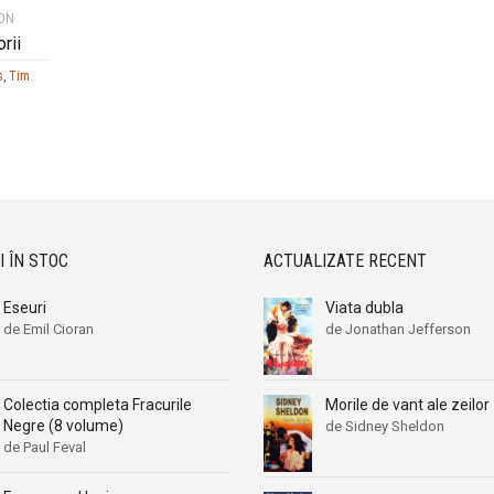
ION
rii
s
,
Tim
I ÎN STOC
ACTUALIZATE RECENT
Eseuri
Viata dubla
de Emil Cioran
de Jonathan Jefferson
Colectia completa Fracurile
Morile de vant ale zeilor
Negre (8 volume)
de Sidney Sheldon
de Paul Feval