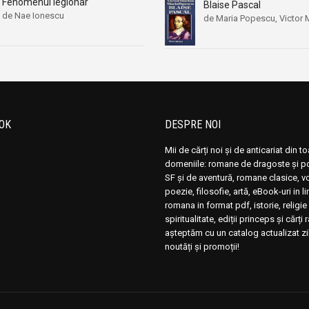
Fenomenul legionar
Blaise Pascal
de Nae Ionescu
de Maria Popescu, Victor 
OK
DESPRE NOI
Mii de cărți noi și de anticariat din t
domeniile: romane de dragoste și pol
SF și de aventură, romane clasice, 
poezie, filosofie, artă, eBook-uri in 
romana in format pdf, istorie, religie 
spiritualitate, ediții princeps și cărți 
așteptăm cu un catalog actualizat zi
noutăți și promoții!