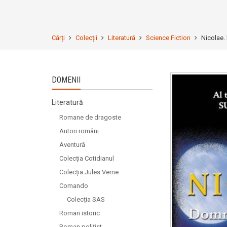
Cărți
Colecții
Literatură
Science Fiction
Nicolae.
DOMENII
Literatură
Romane de dragoste
Autori români
Aventură
Colecția Cotidianul
Colecția Jules Verne
Comando
Colecția SAS
Roman istoric
Roman polițist