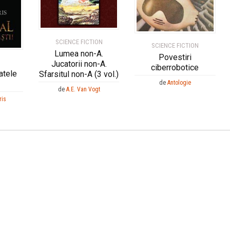
SCIENCE FICTION
SCIENCE FICTION
Lumea non-A.
Povestiri
Jucatorii non-A.
ciberrobotice
atele
Sfarsitul non-A (3 vol.)
de
Antologie
de
A.E. Van Vogt
ris