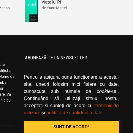
Viata lui Pi
Marian
de Yann Martel
ABONEAZĂ-TE LA NEWSLETTER
oate
Introduceți adresa dvs. de email și dați click
ițiste,
pe butonul de abonare.
volume de
Pentru a asigura buna funcționare a acestui
limba
site, uneori folosim mici fișiere cu date,
și
cunoscute sub numele de
cookie
-uri.
rare. Vă
Continuând să utilizați site-ul nostru,
lnic cu
acceptați și sunteți de acord cu
termenii de
utilizare
și
politica de confidențialitate
.
SUNT DE ACORD!