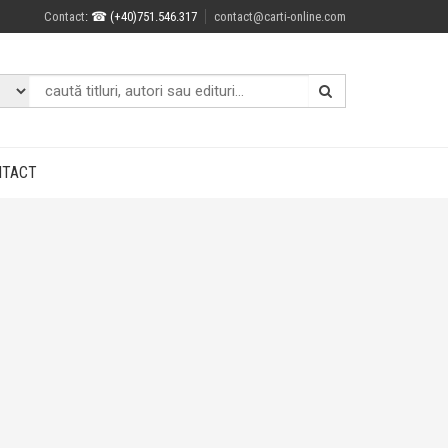
Contact
: ☎ (+40)751.546.317
contact@carti-online.com
NTACT