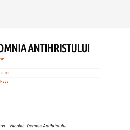
OMNIA ANTIHRISTULUI
aye
iction
.
aHaye
.
kins –
Nicolae. Domnia Antihristului
.