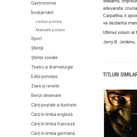
Williams, impreu
Gastronomie
adevarata crucia
Învățământ
Carpathia, il spi
Lecturi şcolare
va dezlantui mani
Manuale şcolare
Ultimul volum al t
Sport
Jerry B. Jenkins
Știință
Științe sociale
Teatru și dramaturgie
TITLURI SIMILA
Ediții princeps
Ziare şi reviste
Benzi desenate
Cărți poștale și ilustrate
Cărți în limba engleză
Cărți în limba franceză
Cărți în limba germană