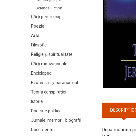
Science Fiction
Cărți pentru copii
Poezie
Artă
Filosofie
Religie și spiritualitate
Cărți motivaționale
Enciclopedii
Ezoterism și paranormal
Teoria conspirației
Istorie
DESCRIPTIO
Doctrine politice
Jurnale, memorii, biografii
Dupa moartea prie
Documente