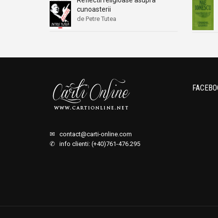
cunoasterii
de Petre Tutea
FACEBO
✉
contact@carti-online.com
✆ info clienti: (+40)761-476.295