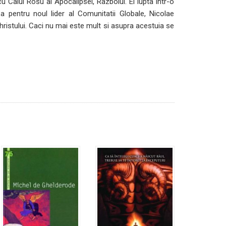
Calul Rosu al Apocalipsei, Razboiul. Ei lupta intr-o
 pentru noul lider al Comunitatii Globale, Nicolae
tihristului. Caci nu mai este mult si asupra acestuia se