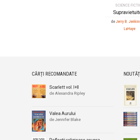
SCIENCE FICT
Supravietuito
de
Jerry B. Jenkin
LaHaye
CĂRȚI RECOMANDATE
NOUTĂȚ
Scarlett vol. I+II
de Alexandra Ripley
Valea Aurului
de Jennifer Blake
Reflectii religioase asupra