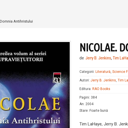
 Domnia Antihristului
NICOLAE. D
de
Jerry B. Jenkins
,
Tim LaH
Categorii:
Literatură
,
Science F
Autori:
Jerry B. Jenkins
,
Tim L
Editura:
RAO Books
Pagini
:
384
An
:
2004
Stare
:
Foarte bună
Tim LaHaye, Jerry B. Jen