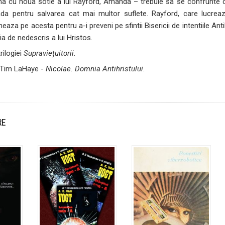
na cu noua sotie a lui Rayford, Amanda – trebuie sa se confrunte cu 
da pentru salvarea cat mai multor suflete. Rayford, care lucreaza
oneaza pe acesta pentru a-i preveni pe sfintii Bisericii de intentiile An
a de nedescris a lui Hristos.
rilogiei
Supraviețuitorii
.
, Tim LaHaye -
Nicolae. Domnia Antihristului
.
RE