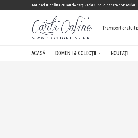
Anticariat online
cu mii de cărți vechi și noi din toate domeniile!
Transport gratuit 
ACASĂ
DOMENII & COLECȚII
NOUTĂȚI