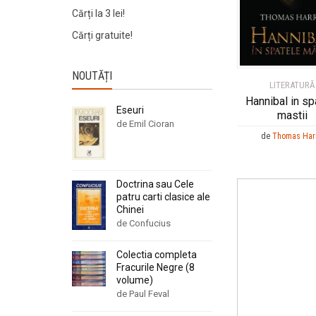
Cărți la 3 lei!
Cărți gratuite!
NOUTĂȚI
LITERATURĂ
Hannibal in sp
Eseuri
mastii
de Emil Cioran
de
Thomas Har
Doctrina sau Cele
patru carti clasice ale
Chinei
de Confucius
Colectia completa
Fracurile Negre (8
volume)
de Paul Feval