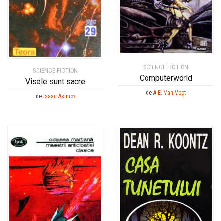
SCIENCE FICTION
SCIENCE FICTION
Computerworld
Visele sunt sacre
de
A.E. Van Vogt
de
Isaac Asimov