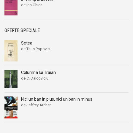
de Ion Ghica
OFERTE SPECIALE
Setea
de Titus Popovici
Prețul
Prețul
inițial
curent
a
este:
fost:
9,90 lei.
Columna lui Traian
16,00 lei.
de C. Daicoviciu
Prețul
Prețul
inițial
curent
a
este:
Nici un ban in plus, nici un ban in minus
fost:
19,00 lei.
de Jeffrey Archer
27,00 lei.
Prețul
Prețul
inițial
curent
a
este:
fost:
19,00 lei.
24,00 lei.