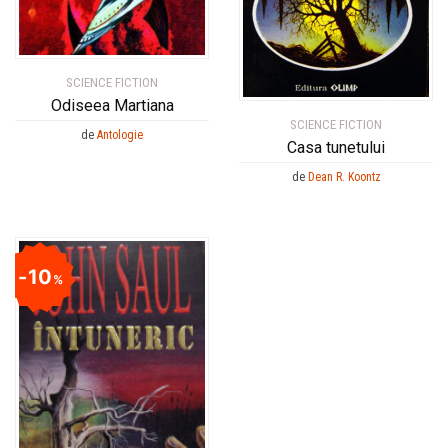
SCIENCE FICTION
Odiseea Martiana
SCIENCE FICTION
de
Antologie
Casa tunetului
de
Dean R. Koontz
10
%