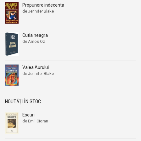
Propunere indecenta
de Jennifer Blake
Cutia neagra
de Amos Oz
Prețul
Prețul
inițial
curent
a
este:
fost:
24,00 lei.
Valea Aurului
29,00 lei.
de Jennifer Blake
Prețul
Prețul
inițial
curent
a
este:
fost:
39,00 lei.
NOUTĂȚI ÎN STOC
56,00 lei.
Eseuri
de Emil Cioran