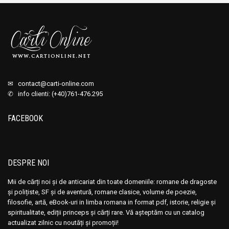
✉
contact@carti-online.com
✆ info clienti: (+40)761-476.295
FACEBOOK
DESPRE NOI
Mii de cărți noi și de anticariat din toate domeniile: romane de dragoste
și polițiste, SF și de aventură, romane clasice, volume de poezie,
filosofie, artă, eBook-uri in limba romana in format pdf, istorie, religie și
spiritualitate, ediții princeps și cărți rare. Vă așteptăm cu un catalog
actualizat zilnic cu noutăți și promoții!