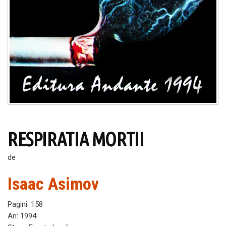
RESPIRATIA MORTII
de
Isaac Asimov
Pagini
:
158
An
:
1994