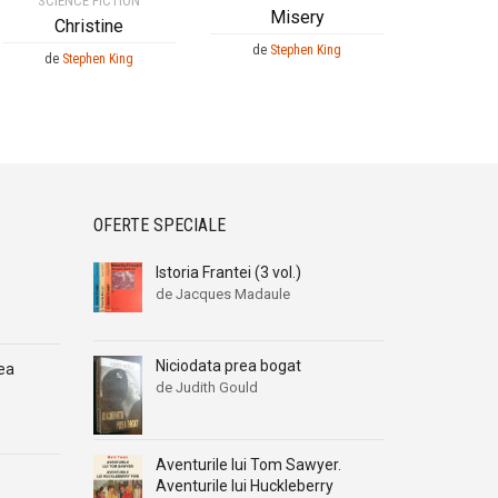
SCIENCE FICTION
Misery
Christine
de
Stephen King
de
Stephen King
OFERTE SPECIALE
Istoria Frantei (3 vol.)
de Jacques Madaule
Niciodata prea bogat
mea
de Judith Gould
Aventurile lui Tom Sawyer.
Aventurile lui Huckleberry