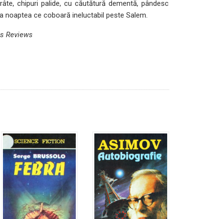
vorâte, chipuri palide, cu căutătură dementă, pândesc
ns ca noaptea ce coboară ineluctabil peste Salem.
us Reviews