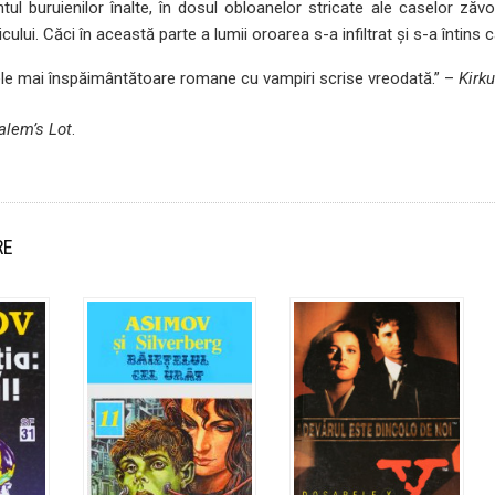
intul buruienilor înalte, în dosul obloanelor stricate ale caselor ză
ricului. Căci în această parte a lumii oroarea s-a infiltrat şi s-a înti
cele mai înspăimântătoare romane cu vampiri scrise vreodată.” –
Kirk
alem’s Lot
.
RE