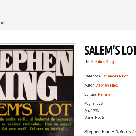
Lot
SALEM’S LO
de
Stephen King
Categorie:
Science Fiction
.
Autor:
Stephen King
.
Editura:
Nemira
Pagini
:
525
An
:
1995
Stare
:
Nouă
Stephen King –
Salem’s L