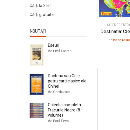
Cărți la 3 lei!
Cărți gratuite!
SCIENCE FICT
NOUTĂȚI
Destinatia: Cre
de
Isaac Asim
Eseuri
de Emil Cioran
Doctrina sau Cele
patru carti clasice ale
Chinei
de Confucius
Colectia completa
Fracurile Negre (8
volume)
de Paul Feval