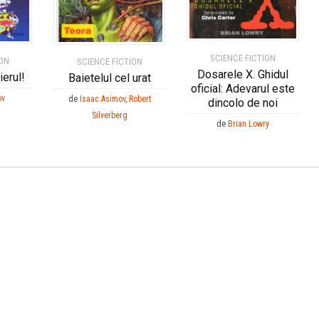
SCIENCE FICTION
ION
SCIENCE FICTION
Dosarele X. Ghidul
ierul!
Baietelul cel urat
oficial: Adevarul este
ov
de
Isaac Asimov
,
Robert
dincolo de noi
Silverberg
de
Brian Lowry