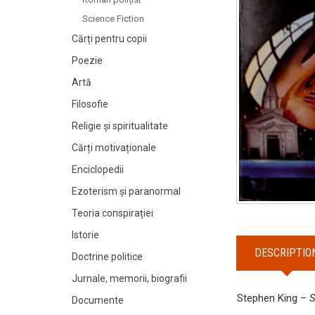
Science Fiction
Cărți pentru copii
Poezie
Artă
Filosofie
Religie și spiritualitate
Cărți motivaționale
Enciclopedii
Ezoterism și paranormal
Teoria conspirației
Istorie
DESCRIPTIO
Doctrine politice
Jurnale, memorii, biografii
Stephen King –
S
Documente