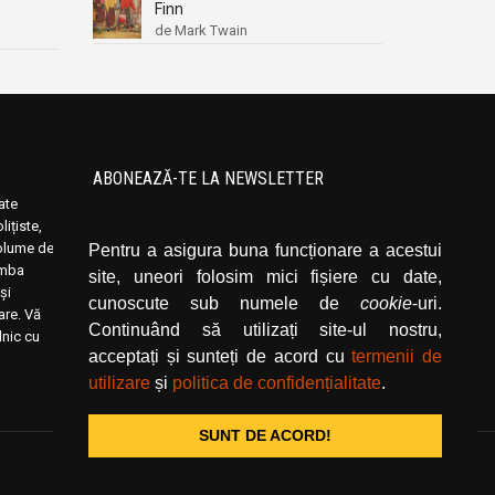
Finn
de Mark Twain
ABONEAZĂ-TE LA NEWSLETTER
oate
Introduceți adresa dvs. de email și dați click
ițiste,
pe butonul de abonare.
volume de
Pentru a asigura buna funcționare a acestui
limba
site, uneori folosim mici fișiere cu date,
și
cunoscute sub numele de
cookie
-uri.
rare. Vă
Continuând să utilizați site-ul nostru,
lnic cu
acceptați și sunteți de acord cu
termenii de
utilizare
și
politica de confidențialitate
.
SUNT DE ACORD!