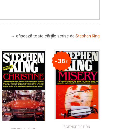
→ afișează toate cărțile scrise
de
Stephen King
38
%
SCIENCE FICTION