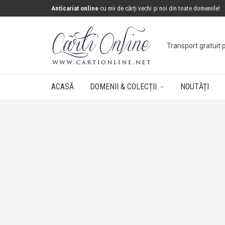
Anticariat online
cu mii de cărți vechi și noi din toate domeniile!
Transport gratuit 
ACASĂ
DOMENII & COLECȚII
NOUTĂȚI