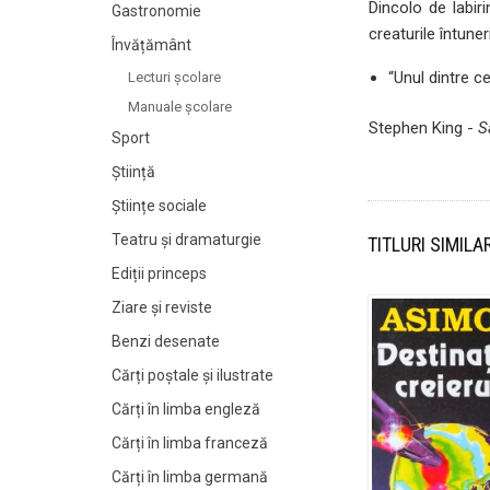
Dincolo de labir
Gastronomie
creaturile întune
Învățământ
“Unul dintre 
Lecturi şcolare
Manuale şcolare
Stephen King -
S
Sport
Știință
Științe sociale
Teatru și dramaturgie
TITLURI SIMILA
Ediții princeps
Ziare şi reviste
Benzi desenate
Cărți poștale și ilustrate
Cărți în limba engleză
Cărți în limba franceză
Cărți în limba germană