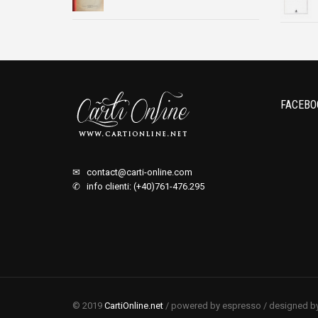
FACEBO
✉
contact@carti-online.com
✆ info clienti: (+40)761-476.295
© 2019
CartiOnline.net
/ powered by espresso / designed b