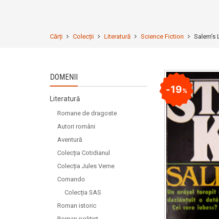
Cărți
Colecții
Literatură
Science Fiction
Salem’s 
DOMENII
19
%
Literatură
Romane de dragoste
Autori români
Aventură
Colecția Cotidianul
Colecția Jules Verne
Comando
Colecția SAS
Roman istoric
Roman polițist