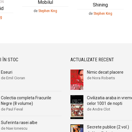
ION
Mobilul
Shining
id
de
Stephen King
de
Stephen King
ng
I ÎN STOC
ACTUALIZATE RECENT
Eseuri
Nimic decat placere
de Emil Cioran
de Nora Roberts
Civilizatia araba in vre
Colectia completa Fracurile
celor 1001 de nopti
Negre (8 volume)
de Andre Clot
de Paul Feval
Suferinta rasei albe
Secrete publice (2 vol.)
de Nae Ionescu