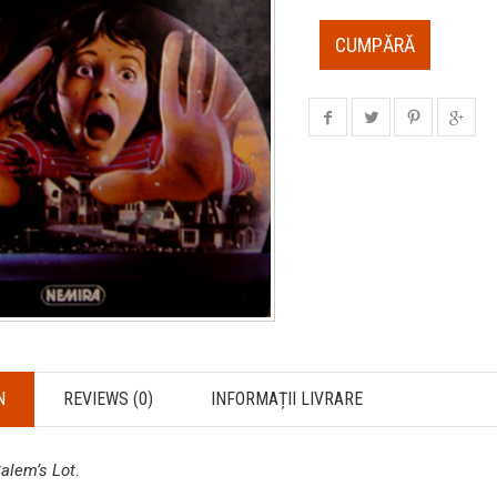
CUMPĂRĂ
N
REVIEWS (0)
INFORMAȚII LIVRARE
alem’s Lot
.