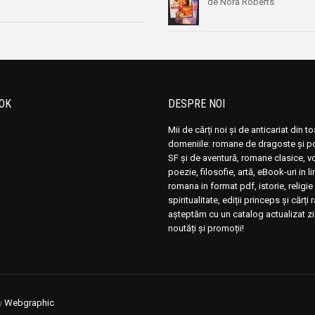
de Nora Roberts
OK
DESPRE NOI
Mii de cărți noi și de anticariat din t
domeniile: romane de dragoste și pol
SF și de aventură, romane clasice, 
poezie, filosofie, artă, eBook-uri in 
romana in format pdf, istorie, religie 
spiritualitate, ediții princeps și cărți 
așteptăm cu un catalog actualizat zi
noutăți și promoții!
y
Webgraphic