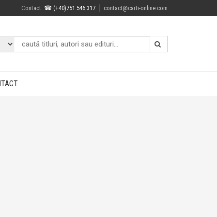
Contact
: ☎ (+40)751.546.317
contact@carti-online.com
NTACT