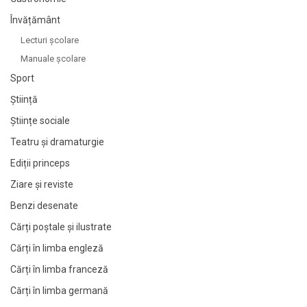
Învățământ
Lecturi şcolare
Manuale şcolare
Sport
Știință
Științe sociale
Teatru și dramaturgie
Ediții princeps
Ziare şi reviste
Benzi desenate
Cărți poștale și ilustrate
Cărți în limba engleză
Cărți în limba franceză
Cărți în limba germană