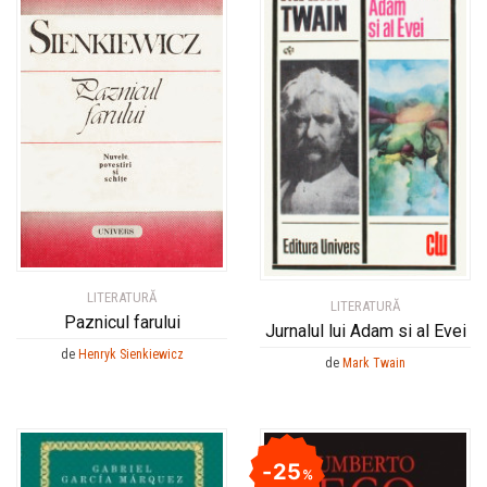
LITERATURĂ
LITERATURĂ
Paznicul farului
Jurnalul lui Adam si al Evei
de
Henryk Sienkiewicz
de
Mark Twain
25
%