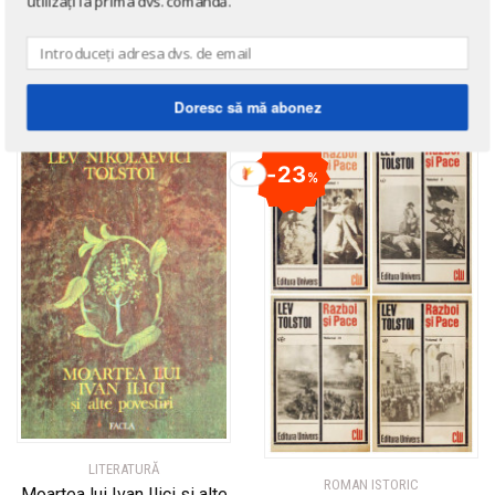
utilizați la prima dvs. comandă.
LITERATURĂ
Incursiunea
Invierea
de
Lev Tolstoi
de
Lev Tolstoi
Doresc să mă abonez
23
%
LITERATURĂ
ROMAN ISTORIC
Moartea lui Ivan Ilici si alte