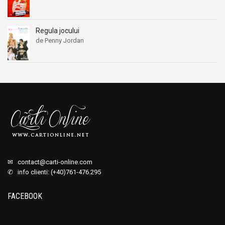
Regula jocului
de Penny Jordan
✉
contact@carti-online.com
✆ info clienti: (+40)761-476.295
FACEBOOK