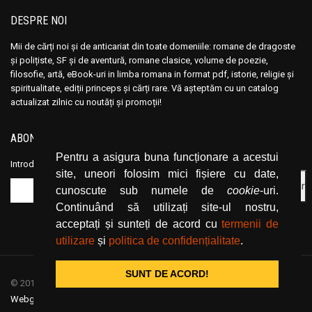
DESPRE NOI
Mii de cărți noi și de anticariat din toate domeniile: romane de dragoste
și polițiste, SF și de aventură, romane clasice, volume de poezie,
filosofie, artă, eBook-uri in limba romana in format pdf, istorie, religie și
spiritualitate, ediții princeps și cărți rare. Vă așteptăm cu un catalog
actualizat zilnic cu noutăți și promoții!
ABONEAZĂ-TE LA NEWSLETTER
Pentru a asigura buna funcționare a acestui
Introduceți adresa dvs. de email și dați click pe butonul de abonare.
site, uneori folosim mici fișiere cu date,
cunoscute sub numele de
cookie
-uri.
Continuând să utilizați site-ul nostru,
acceptați și sunteți de acord cu
termenii de
utilizare
și
politica de confidențialitate
.
SUNT DE ACORD!
© 2019
CartiOnline.net
/ powered by espresso / designed by
Webgraphic