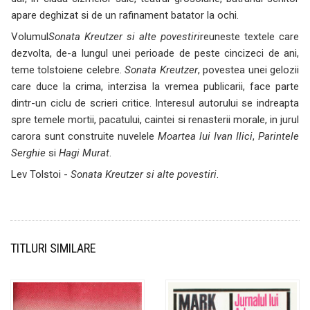
apare deghizat si de un rafinament batator la ochi.
Volumul
Sonata Kreutzer si alte povestiri
reuneste textele care
dezvolta, de-a lungul unei perioade de peste cincizeci de ani,
teme tolstoiene celebre.
Sonata Kreutzer
, povestea unei gelozii
care duce la crima, interzisa la vremea publicarii, face parte
dintr-un ciclu de scrieri critice. Interesul autorului se indreapta
spre temele mortii, pacatului, caintei si renasterii morale, in jurul
carora sunt construite nuvelele
Moartea lui Ivan Ilici
,
Parintele
Serghie
si
Hagi Murat
.
Lev Tolstoi -
Sonata Kreutzer si alte povestiri
.
TITLURI SIMILARE