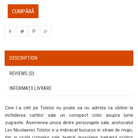
CUMPĂRĂ
DESCRIPTION
REVIEWS (0)
INFORMAȚII LIVRARE
Cine l-a citit pe Tolstoi nu poate sa nu admita ca obtine la
inchiderea cartilor sale un conspect critic asupra lumii
zugravite. Asemenea unora dintre personajele sale, aristocatul
Lev Nicolaevici Tolstoi s-a imbracat bucuros in straie de mujic,
dar, in ciuda cizmelor sale, teatral grosolane, batranul scriitor