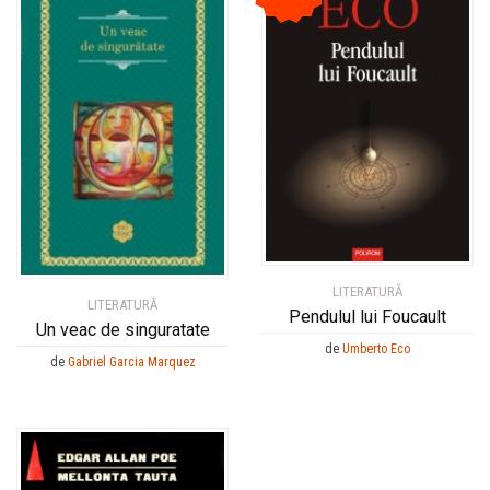
LITERATURĂ
LITERATURĂ
Pendulul lui Foucault
Un veac de singuratate
de
Umberto Eco
de
Gabriel Garcia Marquez