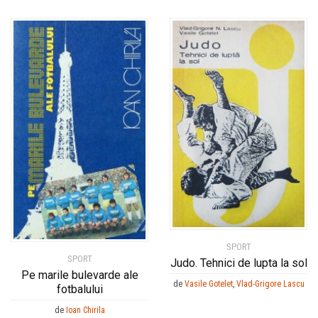
SPORT
SPORT
Judo. Tehnici de lupta la sol
Pe marile bulevarde ale
de
Vasile Gotelet
,
Vlad-Grigore Lascu
fotbalului
de
Ioan Chirila