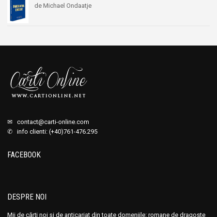
de Michael Ondaatje
✉
contact@carti-online.com
✆ info clienti: (+40)761-476.295
FACEBOOK
DESPRE NOI
Mii de cărți noi și de anticariat din toate domeniile: romane de dragoste