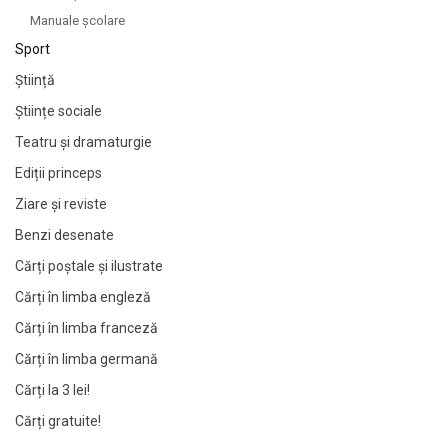
Manuale şcolare
Sport
Știință
Științe sociale
Teatru și dramaturgie
Ediții princeps
Ziare şi reviste
Benzi desenate
Cărți poștale și ilustrate
Cărți în limba engleză
Cărți în limba franceză
Cărți în limba germană
Cărți la 3 lei!
Cărți gratuite!