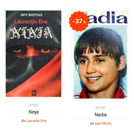
37
%
SPORT
SPORT
Ninja
Nadia
de
Laurentiu Ene
de
Ioan Chirila