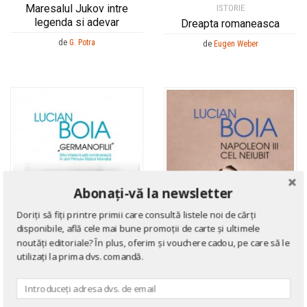
Gheorghe Musu
Gheorghe Musu
Maresalul Jukov intre
ISTORIE
legenda si adevar
Dreapta romaneasca
Giuliano Bonfante
Giuliano Bonfante
de
G. Potra
de
Eugen Weber
Gordon Thomas
Gordon Thomas
Guido A. Mansuelli
Guido A. Mansuelli
Guido Knopp
Guido Knopp
Gustave Le Bon
Gustave Le Bon
Guy Testas
Guy Testas
Hadrian Daicoviciu
Hadrian Daicoviciu
Hans Sedlmayr
Hans Sedlmayr
Harald Zimmermann
Harald Zimmermann
Abonați-vă la newsletter
Heinrich Mann
Heinrich Mann
Doriți să fiți printre primii care consultă listele noi de cărți
Heinrich Schliemann
Heinrich Schliemann
disponibile, află cele mai bune promoții de carte și ultimele
noutăți editoriale? În plus, oferim și vouchere cadou, pe care să le
Helen Airy
Helen Airy
utilizați la prima dvs. comandă.
Hendrik Van Loon
Hendrik Van Loon
Hendrik Willem van Loon
Hendrik Willem van Loon
ISTORIE
Henri Focillon
Henri Focillon
ISTORIE