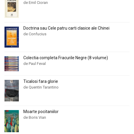
de Emil Cioran
Max Gallo
Max Gallo
Max Morgan Witts
Max Morgan Witts
Max Weinreich
Max Weinreich
Doctrina sau Cele patru carti clasice ale Chinei
Mehmet Ali Ekrem
Mehmet Ali Ekrem
de Confucius
Michael A. Palmer
Michael A. Palmer
Michael R. Beschloss
Michael R. Beschloss
Colectia completa Fracurile Negre (8 volume)
Michel Balard
Michel Balard
de Paul Feval
Michel Senellart
Michel Senellart
Michel Vovelle
Michel Vovelle
Ticalosi fara glorie
Mihai Albu
Mihai Albu
de Quentin Tarantino
Mihai Eminescu
Mihai Eminescu
Mihai Gheorghe Andries
Mihai Gheorghe Andries
Mihai Martis
Mihai Martis
Moarte pocitaniilor
de Boris Vian
Mihai Oprițescu
Mihai Oprițescu
Mihai Ungheanu
Mihai Ungheanu