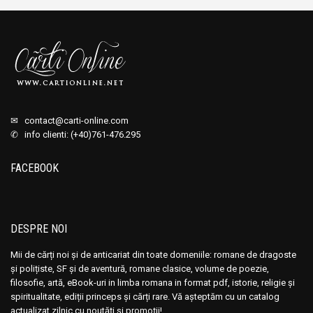
Plutarh
Plutarh
Pompiliu Tudoran
Pompiliu Tudoran
Puica Buhoci
Puica Buhoci
Quintus Curtius Rufus
Quintus Curtius Rufus
Quintus din Smyrna
Quintus din Smyrna
R. Kinjalov
R. Kinjalov
✉
contact@carti-online.com
✆ info clienti: (+40)761-476.295
Radu Florescu
Radu Florescu
Ralph Fox
Ralph Fox
FACEBOOK
Raymond Bloch
Raymond Bloch
Reader's Digest
Reader's Digest
Regis Boyer
Regis Boyer
DESPRE NOI
Rene F. Miller
Rene F. Miller
Mii de cărți noi și de anticariat din toate domeniile: romane de dragoste
Richard Bessiere
Richard Bessiere
și polițiste, SF și de aventură, romane clasice, volume de poezie,
Richard Lewinsohn
Richard Lewinsohn
filosofie, artă, eBook-uri in limba romana in format pdf, istorie, religie și
spiritualitate, ediții princeps și cărți rare. Vă așteptăm cu un catalog
Robert Cohen
Robert Cohen
actualizat zilnic cu noutăți și promoții!