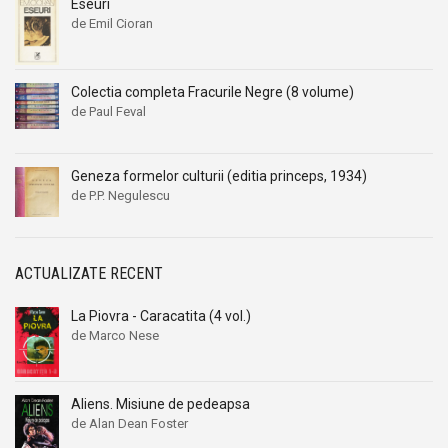
Eseuri
de Emil Cioran
Nicolae Iorga
Nicolae Iorga
Nicolas Platon
Nicolas Platon
Nigel Cawthorne
Nigel Cawthorne
Colectia completa Fracurile Negre (8 volume)
Nikolai Berdiaev
Nikolai Berdiaev
de Paul Feval
Nikolaus Himmelmann
Nikolaus Himmelmann
Norbert Frei
Norbert Frei
Geneza formelor culturii (editia princeps, 1934)
de P.P. Negulescu
Octave Aubry
Octave Aubry
Octavian Simu
Octavian Simu
Onisifor Ghibu
Onisifor Ghibu
ACTUALIZATE RECENT
Otto Skorzeny
Otto Skorzeny
Ovidiu Drimba
Ovidiu Drimba
La Piovra - Caracatita (4 vol.)
de Marco Nese
Pascu Vasile
Pascu Vasile
Paul Binder
Paul Binder
Paul Cernovodeanu
Paul Cernovodeanu
Aliens. Misiune de pedeapsa
de Alan Dean Foster
Paul Dukes
Paul Dukes