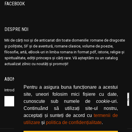
FACEBOOK
DESPRE NOI
Mii de cărți noi și de anticariat din toate domeniile: romane de dragoste
și polițiste, SF și de aventură, romane clasice, volume de poezie,
filosofie, artă, eBook-uri in limba romana in format pdf, istorie, religie și
spiritualitate, ediții princeps și cărți rare. Vă așteptăm cu un catalog
actualizat zilnic cu noutăți și promoții!
ABONEAZĂ-TE LA NEWSLETTER
Pentru a asigura buna funcționare a acestui
Introduceți adresa dvs. de email și dați click pe butonul de abonare.
site, uneori folosim mici fișiere cu date,
cunoscute sub numele de
cookie
-uri.
Continuând să utilizați site-ul nostru,
acceptați și sunteți de acord cu
termenii de
utilizare
și
politica de confidențialitate
.