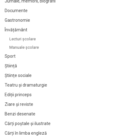
Jurnale, memorii, biografii
Documente
Gastronomie
Învățământ
Lecturi şcolare
Manuale şcolare
Sport
Știință
Științe sociale
Teatru și dramaturgie
Ediții princeps
Ziare şi reviste
Benzi desenate
Cărți poștale și ilustrate
Cărți în limba engleză