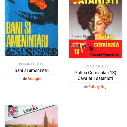
ROMAN POLIȚIST
ROMAN POLIȚIST
Bani si amenintari
Politia Criminala: (18)
Cavalerii satanisti
de
Antologie
de
Anthony King