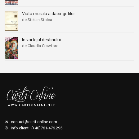
Viata morala a daco-getilor
de Stelian Stoica
In vartejul destinului
de Claudia Crawford
✉
contact@carti-online.com
✆ info clienti: (+40)761-476.295