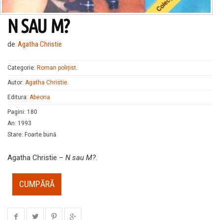
N SAU M?
de
Agatha Christie
Categorie:
Roman polițist
.
Autor:
Agatha Christie
.
Editura:
Abeona
Pagini
:
180
An
:
1993
Stare
:
Foarte bună
Agatha Christie –
N sau M?
.
CUMPĂRĂ