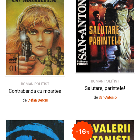
ROMAN POLIȚIST
ROMAN POLIȚIST
Salutare, parintele!
Contrabanda cu moartea
de
San-Antonio
de
Stefan Berciu
16
%