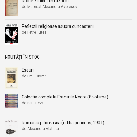
Notite zilnice din razboiu
de Maresal Alexandru Averescu
Reflectii religioase asupra cunoasterii
de Petre Tutea
NOUTĂȚI ÎN STOC
Eseuri
de Emil Cioran
Colectia completa Fracurile Negre (8 volume)
de Paul Feval
Romania pitoreasca (editia princeps, 1901)
de Alexandru Vlahuta