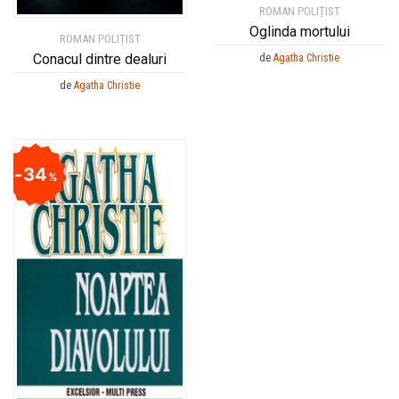
ROMAN POLIȚIST
Oglinda mortului
ROMAN POLIȚIST
Conacul dintre dealuri
de
Agatha Christie
de
Agatha Christie
34
%