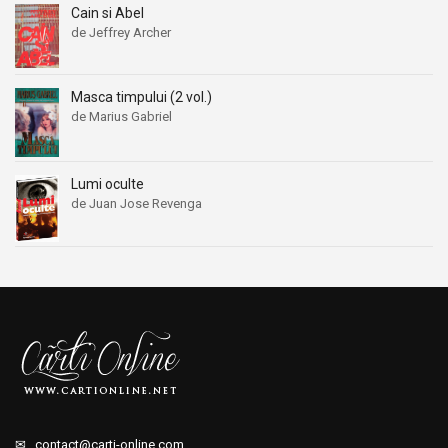
Cain si Abel
de Jeffrey Archer
Masca timpului (2 vol.)
de Marius Gabriel
Lumi oculte
de Juan Jose Revenga
✉
contact@carti-online.com