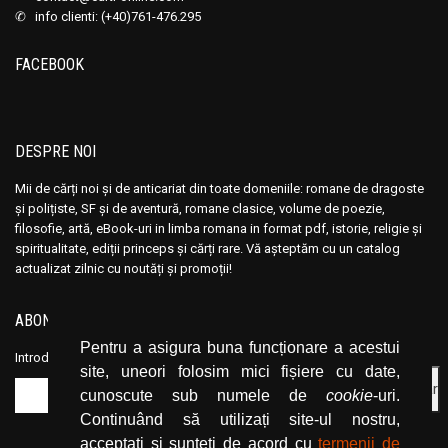
✆ info clienti: (+40)761-476.295
FACEBOOK
DESPRE NOI
Mii de cărți noi și de anticariat din toate domeniile: romane de dragoste
și polițiste, SF și de aventură, romane clasice, volume de poezie,
filosofie, artă, eBook-uri in limba romana in format pdf, istorie, religie și
spiritualitate, ediții princeps și cărți rare. Vă așteptăm cu un catalog
actualizat zilnic cu noutăți și promoții!
ABONEAZĂ-TE LA NEWSLETTER
Pentru a asigura buna funcționare a acestui
Introduceți adresa dvs. de email și dați click pe butonul de abonare.
site, uneori folosim mici fișiere cu date,
cunoscute sub numele de
cookie
-uri.
Continuând să utilizați site-ul nostru,
acceptați și sunteți de acord cu
termenii de