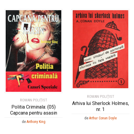
ROMAN POLIȚIST
ROMAN POLIȚIST
Arhiva lui Sherlock Holmes,
Politia Criminala: (05)
nr. 1
Capcana pentru asasin
de
Arthur Conan Doyle
de
Anthony King