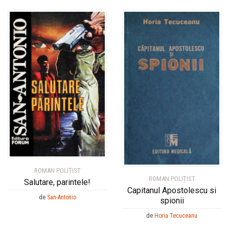
ROMAN POLIȚIST
ROMAN POLIȚIST
Salutare, parintele!
Capitanul Apostolescu si
de
San-Antonio
spionii
de
Horia Tecuceanu