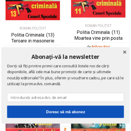
ROMAN POLIȚIST
ROMAN POLIȚIST
Politia Criminala: (11)
Politia Criminala: (13)
Moartea vine prin posta
Teroare in masonerie
de
Anthony King
de
Anthony King
Abonați-vă la newsletter
Doriți să fiți printre primii care consultă listele noi de cărți
disponibile, află cele mai bune promoții de carte și ultimele
noutăți editoriale? În plus, oferim și vouchere cadou, pe care să le
16
%
utilizați la prima dvs. comandă.
Doresc să mă abonez