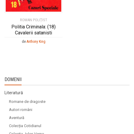
ROMAN POLIȚIST
Politia Criminala: (18)
Cavalerii satanisti
de
Anthony King
DOMENII
Literatură
Romane de dragoste
Autori români
Aventură
Colecția Cotidianul
Colecția Jules Verne