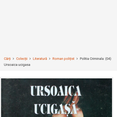
Cărți
Colecții
Literatură
Roman polițist
Politia Criminala: (04)
Ursoaica ucigasa