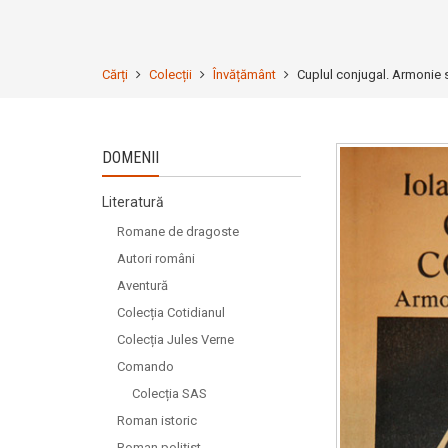
Cărți
Colecții
Învățământ
Cuplul conjugal. Armonie 
DOMENII
Literatură
Romane de dragoste
Autori români
Aventură
Colecția Cotidianul
Colecția Jules Verne
Comando
Colecția SAS
Roman istoric
Roman polițist