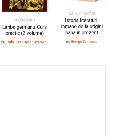
AUTORI ROMÂNI
Istoria literaturii
ÎNVĂȚĂMÂNT
romane de la origini
Limba germana. Curs
pana in prezent
practic (2 volume)
de
George Calinescu
de
Emilia Savin
,
Ioan Lazarescu