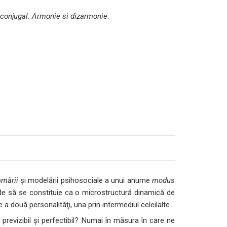
 conjugal. Armonie si dizarmonie
.
amării
şi modelării psihosociale a unui anume
modus
tinde să se constituie ca o microstructură dinamică de
e a două personalităţi, una prin intermediul celeilalte.
revizibil şi perfectibil? Numai în măsura în care ne