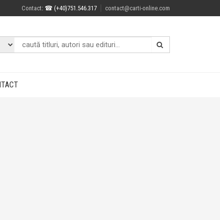
Contact
: ☎ (+40)751.546.317
contact@carti-online.com
NTACT