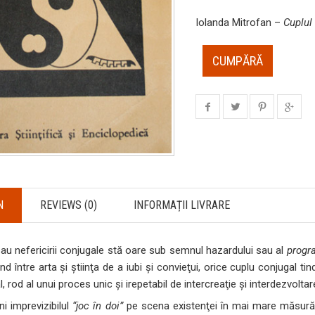
Iolanda Mitrofan –
Cuplul
CUMPĂRĂ
N
REVIEWS (0)
INFORMAȚII LIVRARE
 sau nefericirii conjugale stă oare sub semnul hazardului sau al
progr
d între arta şi ştiinţa de a iubi şi convieţui, orice cuplu conjugal 
, rod al unui proces unic şi irepetabil de intercreaţie şi interdezvoltar
i imprevizibilul
“joc în doi”
pe scena existenţei în mai mare măsură p