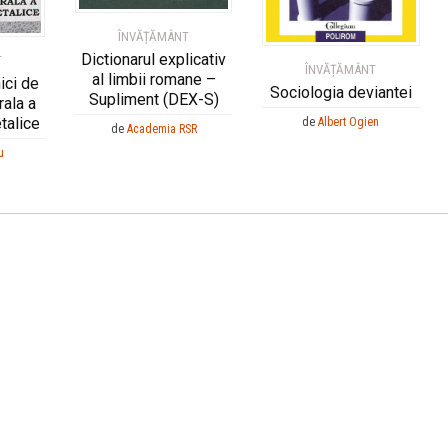
ÎNVĂȚĂMÂNT
Dictionarul explicativ
T
ÎNVĂȚĂMÂNT
al limbii romane –
ici de
Sociologia deviantei
Supliment (DEX-S)
rala a
talice
de
Albert Ogien
de
Academia RSR
u