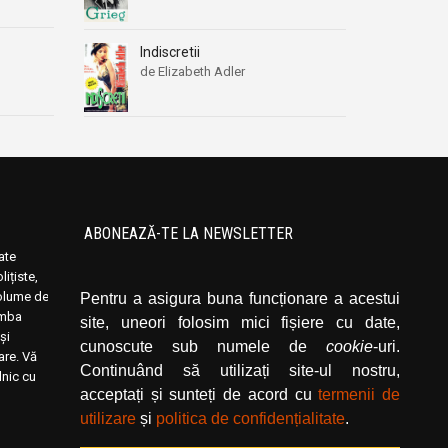
Indiscretii
de Elizabeth Adler
ABONEAZĂ-TE LA NEWSLETTER
oate
Introduceți adresa dvs. de email și dați click
ițiste,
pe butonul de abonare.
volume de
Pentru a asigura buna funcționare a acestui
limba
site, uneori folosim mici fișiere cu date,
și
cunoscute sub numele de
cookie
-uri.
rare. Vă
Continuând să utilizați site-ul nostru,
lnic cu
acceptați și sunteți de acord cu
termenii de
utilizare
și
politica de confidențialitate
.