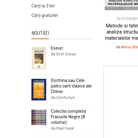
Cărți la 3 lei!
Cărți gratuite!
ÎNVĂȚĂMÂN
Metode si tehn
analiza structu
NOUTĂȚI
materialelor me
de
Marius Bib
Eseuri
de Emil Cioran
Doctrina sau Cele
patru carti clasice ale
Chinei
de Confucius
Colectia completa
Fracurile Negre (8
volume)
de Paul Feval