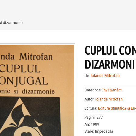
si dizarmonie
CUPLUL CON
DIZARMONI
de
Iolanda Mitrofan
Categorie:
Învățământ
.
Autor:
Iolanda Mitrofan
.
Editura:
Editura Ştiinţifică şi E
Pagini
:
277
An
:
1989
Stare
:
Impecabilă