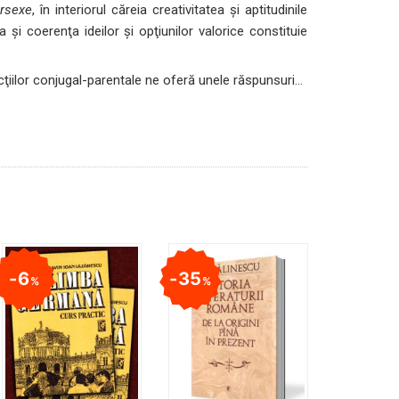
ersexe
, în interiorul căreia creativitatea şi aptitudinile
a şi coerenţa ideilor şi opţiunilor valorice constituie
uncţiilor conjugal-parentale ne oferă unele răspunsuri…
6
35
%
%