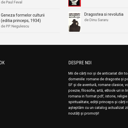
de Paul Feval
Dragostea si revolutia
Geneza formelor culturii
de Dinu Sararu
(editia princeps, 1934)
de P.P. Negulescu
OK
DESPRE NOI
Mii de cărți noi și de anticariat din t
domeniile: romane de dragoste și pol
SF și de aventură, romane clasice, 
poezie, filosofie, artă, eBook-uri in 
romana in format pdf, istorie, religie 
spiritualitate, ediții princeps și cărți 
așteptăm cu un catalog actualizat zi
noutăți și promoții!