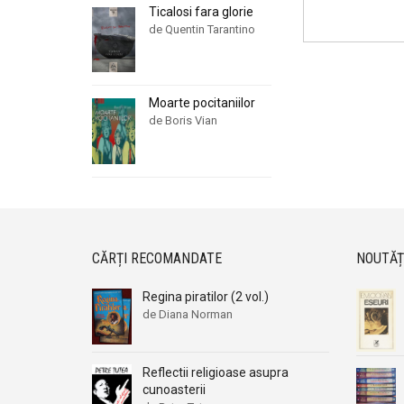
Ticalosi fara glorie
de Quentin Tarantino
Moarte pocitaniilor
de Boris Vian
CĂRȚI RECOMANDATE
NOUTĂȚ
Regina piratilor (2 vol.)
de Diana Norman
Reflectii religioase asupra
cunoasterii