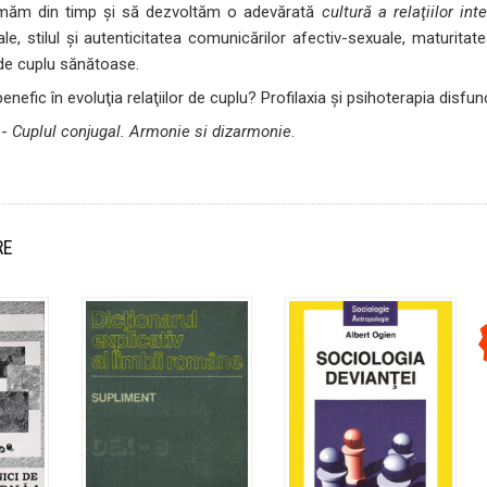
măm din timp şi să dezvoltăm o adevărată
cultură a relaţiilor int
ale, stilul şi autenticitatea comunicărilor afectiv-sexuale, maturitate
i de cuplu sănătoase.
enefic în evoluţia relaţiilor de cuplu? Profilaxia şi psihoterapia disf
 -
Cuplul conjugal. Armonie si dizarmonie
.
RE