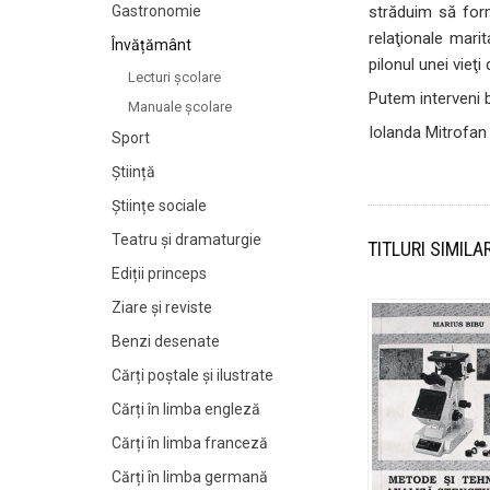
Gastronomie
străduim să for
relaţionale marit
Învățământ
pilonul unei vieţ
Lecturi şcolare
Putem interveni b
Manuale şcolare
Iolanda Mitrofan
Sport
Știință
Științe sociale
Teatru și dramaturgie
TITLURI SIMILA
Ediții princeps
Ziare şi reviste
Benzi desenate
Cărți poștale și ilustrate
Cărți în limba engleză
Cărți în limba franceză
Cărți în limba germană