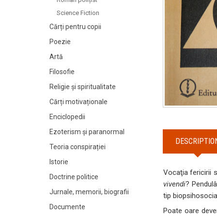
Science Fiction
Cărți pentru copii
Poezie
Artă
Filosofie
Religie și spiritualitate
Cărți motivaționale
Enciclopedii
Ezoterism și paranormal
DESCRIPTIO
Teoria conspirației
Istorie
Vocaţia fericirii
Doctrine politice
vivendi
? Pendulân
Jurnale, memorii, biografii
tip biopsihosocial
Documente
Poate oare deven