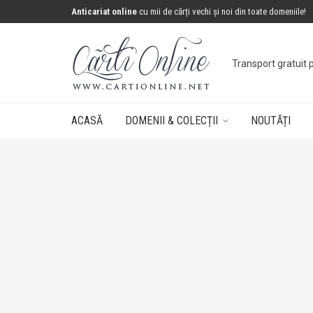
Anticariat online
cu mii de cărți vechi și noi din toate domeniile!
Transport gratuit 
ACASĂ
DOMENII & COLECȚII
NOUTĂȚI