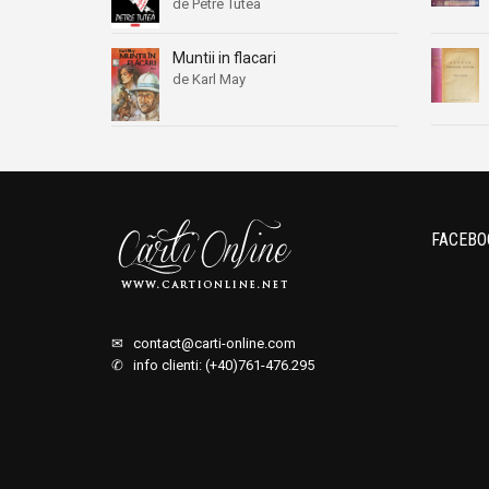
de Petre Tutea
Muntii in flacari
de Karl May
FACEBO
✉
contact@carti-online.com
✆ info clienti: (+40)761-476.295