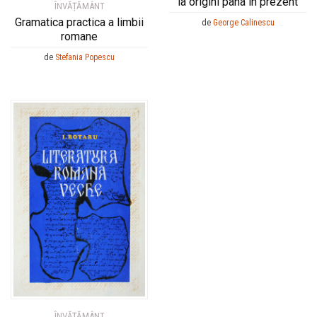
la origini pana in prezent
ÎNVĂȚĂMÂNT
Gramatica practica a limbii
de
George Calinescu
romane
de
Stefania Popescu
ÎNVĂȚĂMÂNT