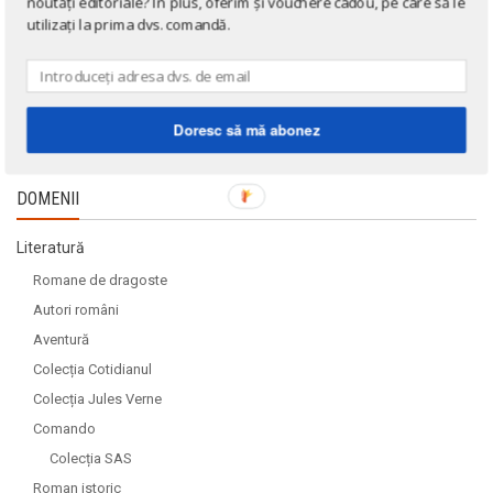
noutăți editoriale? În plus, oferim și vouchere cadou, pe care să le
utilizați la prima dvs. comandă.
Doresc să mă abonez
DOMENII
Literatură
Romane de dragoste
Autori români
Aventură
Colecția Cotidianul
Colecția Jules Verne
Comando
Colecția SAS
Roman istoric