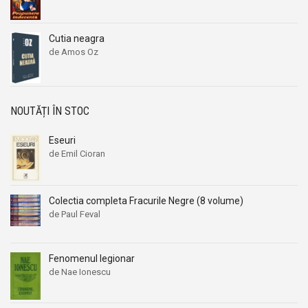
Cutia neagra
de Amos Oz
NOUTĂȚI ÎN STOC
Eseuri
de Emil Cioran
Colectia completa Fracurile Negre (8 volume)
de Paul Feval
Fenomenul legionar
de Nae Ionescu