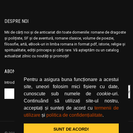
DESPRE NOI
Mii de cărți noi și de anticariat din toate domeniile: romane de dragoste
și polițiste, SF și de aventură, romane clasice, volume de poezie,
filosofie, artă, eBook-uri in limba romana in format pdf, istorie, religie și
spiritualitate, ediții princeps și cărți rare. Vă așteptăm cu un catalog
actualizat zilnic cu noutăți și promoții!
ABONEAZĂ-TE LA NEWSLETTER
Pentru a asigura buna funcționare a acestui
Introduceți adresa dvs. de email și dați click pe butonul de abonare.
site, uneori folosim mici fișiere cu date,
cunoscute sub numele de
cookie
-uri.
Continuând să utilizați site-ul nostru,
acceptați și sunteți de acord cu
termenii de
utilizare
și
politica de confidențialitate
.
SUNT DE ACORD!