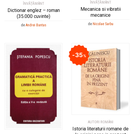
ÎNVĂȚĂMÂNT
ÎNVĂȚĂMÂNT
Mecanica si vibratii
Dictionar englez – roman
mecanice
(35.000 cuvinte)
de
Nicolae Sarbu
de
Andrei Bantas
35
%
AUTORI ROMÂNI
Istoria literaturii romane de