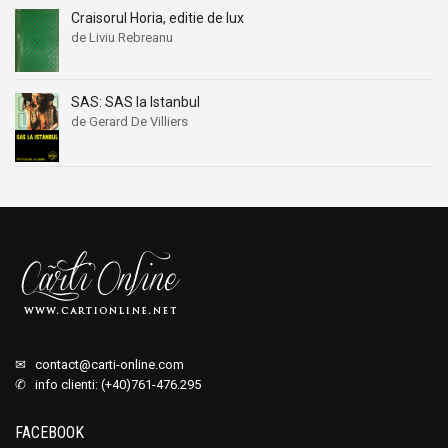
Craisorul Horia, editie de lux
de Liviu Rebreanu
SAS: SAS la Istanbul
de Gerard De Villiers
✉
contact@carti-online.com
✆ info clienti: (+40)761-476.295
FACEBOOK