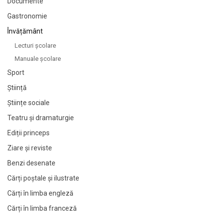
Documente
Gastronomie
Învățământ
Lecturi şcolare
Manuale şcolare
Sport
Știință
Științe sociale
Teatru și dramaturgie
Ediții princeps
Ziare şi reviste
Benzi desenate
Cărți poștale și ilustrate
Cărți în limba engleză
Cărți în limba franceză