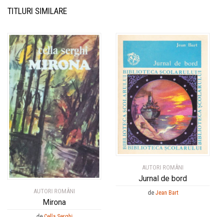
TITLURI SIMILARE
AUTORI ROMÂNI
Jurnal de bord
AUTORI ROMÂNI
de
Jean Bart
Mirona
de
Cella Serghi