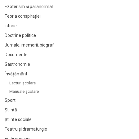
Ezoterism și paranormal
Teoria conspirației
Istorie
Doctrine politice
Jurnale, memorii, biografii
Documente
Gastronomie
Învățământ
Lecturi şcolare
Manuale şcolare
Sport
Știință
Științe sociale
Teatru și dramaturgie
Ediții princeps