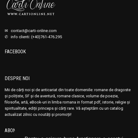
✉
contact@carti-online.com
✆ info clienti: (+40)761-476.295
FACEBOOK
DESPRE NOI
Mii de cărți noi și de anticariat din toate domeniile: romane de dragoste
și polițiste, SF și de aventură, romane clasice, volume de poezie,
filosofie, artă, eBook-uri in limba romana in format pdf, istorie, religie și
spiritualitate, ediții princeps și cărți rare. Vă așteptăm cu un catalog
actualizat zilnic cu noutăți și promoții!
ABONEAZĂ-TE LA NEWSLETTER