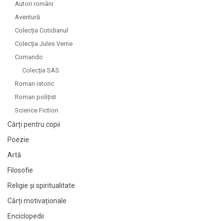
Autori români
Aventură
Colecția Cotidianul
Colecția Jules Verne
Comando
Colecția SAS
Roman istoric
Roman polițist
Science Fiction
Cărți pentru copii
Poezie
Artă
Filosofie
Religie și spiritualitate
Cărți motivaționale
Enciclopedii