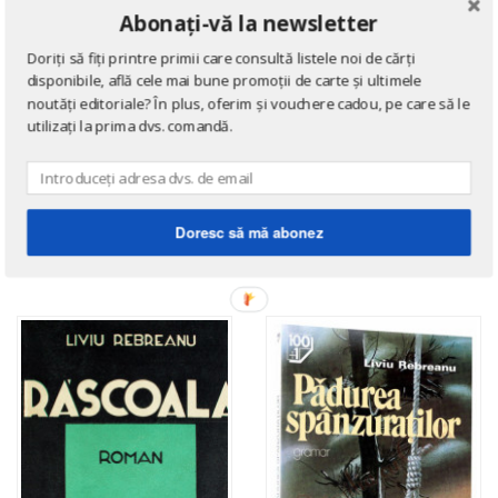
Abonați-vă la newsletter
Doriți să fiți printre primii care consultă listele noi de cărți
disponibile, află cele mai bune promoții de carte și ultimele
noutăți editoriale? În plus, oferim și vouchere cadou, pe care să le
utilizați la prima dvs. comandă.
AUTORI ROMÂNI
Opere alese (2 vol., editie
AUTORI ROMÂNI
bibliofila pe hartie de
Teatru
tigarete)
Doresc să mă abonez
de
Liviu Rebreanu
de
Liviu Rebreanu