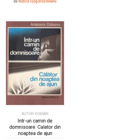
de
Rodica Ojog-Brasoveanu
AUTORI ROMÂNI
Intr-un camin de
domnisoare. Calator din
noaptea de ajun