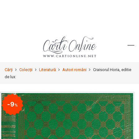
Cărți
Colecții
Literatură
Autori români
Craisorul Horia, editie
de lux
9
%