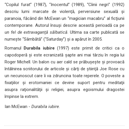
“Copilul furat” (1987), “Inocentul” (1989), “Cîinii negri” (1992)
descriu lumi marcate de violenţă, perversiune sexuală şi
paranoia, făcând din McEwan un “magician macabru” al ficţiunii
contemporane. Autorul însuşi descrie această perioadă ca pe
un fel de extravaganţă sălbatică
. Ultima sa carte publicată se
numeşte “Sâmbătă” (“Saturday”) şi a apărut în 2005.
Romanul
Durabila iubire
(1997) este primit de critici ca o
capodoperă şi este ecranizată şapte ani mai târziu în regia lui
Roger Michell. Un balon cu aer cald se prăbuşeşte şi provoacă
întâlnirea scriitorului de articole şi cărţi de ştiinţă Joe Rose cu
un necunoscut care îi va zdruncina toate reperele. O poveste a
fixaţiilor şi erotomaniei ce devine suport pentru meditaţii
asupra raţionalităţii şi religiei, asupra egoismului dragostei
împinse la extrem.
Ian McEwan -
Durabila iubire
.