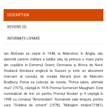
DESCRIPTION
REVIEWS (0)
INFORMAȚII LIVRARE
Ian McEwan se naşte în 1948, la Aldershot, în Anglia, dar,
datorită carierei militare a tatălui său, îşi petrece o mare parte
din copilărie în Extremul Orient, Germania şi Africa de Nord.
Studiază literatura engleză la Sussex şi este un absolvent
marcant al cursului de creaţie literară ţinut de Malcolm
Bradbury. Prima sa colecţie de nuvele, “Prima iubire, ultimele
rituri” (1975), câştigă în 1976 Premiul Somerset Maugham. Este
nominalizat de trei ori pentru Premiul Booker şi îl câştigă în
1998 cu romanul “Amsterdam”. Romanele sale timpurii, printre
care “Grădina de ciment” (1978), “Mângîieri străine”(1981),