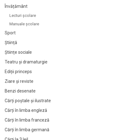
Învățământ
Lecturi şcolare
Manuale şcolare
Sport
Știință
Științe sociale
Teatru și dramaturgie
Ediții princeps
Ziare şi reviste
Benzi desenate
Cărți poștale și ilustrate
Cărți în limba engleză
Cărți în limba franceză
Cărți în limba germană
Cărți la 3 lei!