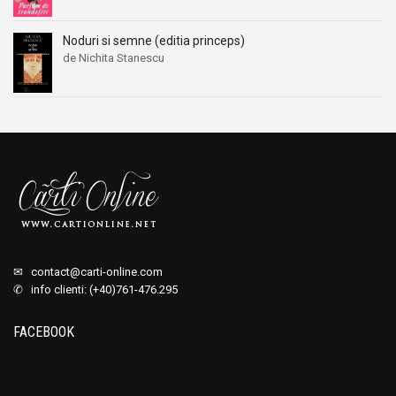
Noduri si semne (editia princeps)
de Nichita Stanescu
✉
contact@carti-online.com
✆ info clienti: (+40)761-476.295
FACEBOOK