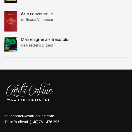
Arta conversatiei
de Ileana Vulpescu
Mari enigme ale trecutului
de Reader's Digest
✉
contact@carti-online.com
✆ info clienti: (+40)761-476.295