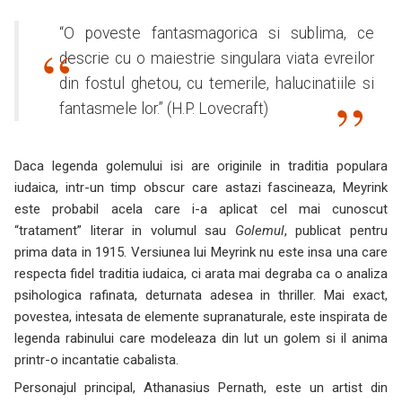
“O poveste fantasmagorica si sublima, ce
descrie cu o maiestrie singulara viata evreilor
din fostul ghetou, cu temerile, halucinatiile si
fantasmele lor.” (H.P. Lovecraft)
Daca legenda golemului isi are originile in traditia populara
iudaica, intr-un timp obscur care astazi fascineaza, Meyrink
este probabil acela care i-a aplicat cel mai cunoscut
“tratament” literar in volumul sau
Golemul
, publicat pentru
prima data in 1915. Versiunea lui Meyrink nu este insa una care
respecta fidel traditia iudaica, ci arata mai degraba ca o analiza
psihologica rafinata, deturnata adesea in thriller. Mai exact,
povestea, intesata de elemente supranaturale, este inspirata de
legenda rabinului care modeleaza din lut un golem si il anima
printr-o incantatie cabalista.
Personajul principal, Athanasius Pernath, este un artist din