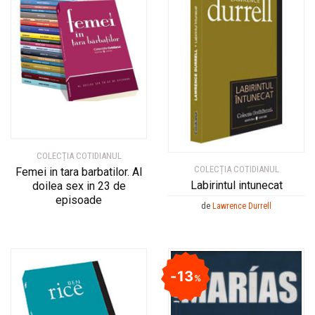
COLECȚIA COTIDIANUL
COLECȚIA COTIDIANUL
Femei in tara barbatilor. Al
Labirintul intunecat
doilea sex in 23 de
episoade
de
Lawrence Durrell
13
%