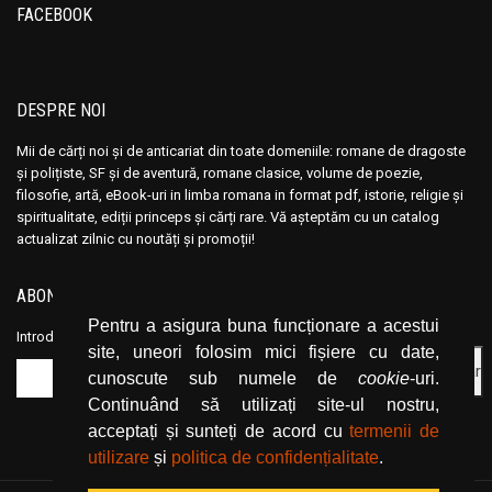
FACEBOOK
DESPRE NOI
Mii de cărți noi și de anticariat din toate domeniile: romane de dragoste
și polițiste, SF și de aventură, romane clasice, volume de poezie,
filosofie, artă, eBook-uri in limba romana in format pdf, istorie, religie și
spiritualitate, ediții princeps și cărți rare. Vă așteptăm cu un catalog
actualizat zilnic cu noutăți și promoții!
ABONEAZĂ-TE LA NEWSLETTER
Pentru a asigura buna funcționare a acestui
Introduceți adresa dvs. de email și dați click pe butonul de abonare.
site, uneori folosim mici fișiere cu date,
cunoscute sub numele de
cookie
-uri.
Continuând să utilizați site-ul nostru,
acceptați și sunteți de acord cu
termenii de
utilizare
și
politica de confidențialitate
.