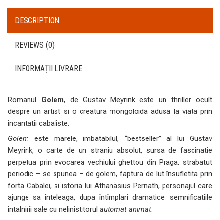
DESCRIPTION
REVIEWS (0)
INFORMAȚII LIVRARE
Romanul
Golem
, de Gustav Meyrink este un thriller ocult
despre un artist si o creatura mongoloida adusa la viata prin
incantatii cabaliste.
Golem
este marele, imbatabilul, “bestseller” al lui Gustav
Meyrink, o carte de un straniu absolut, sursa de fascinatie
perpetua prin evocarea vechiului ghettou din Praga, strabatut
periodic – se spunea – de golem, faptura de lut însufletita prin
forta Cabalei, si istoria lui Athanasius Pernath, personajul care
ajunge sa înteleaga, dupa întîmplari dramatice, semnificatiile
întalnirii sale cu nelinistitorul
automat animat
.