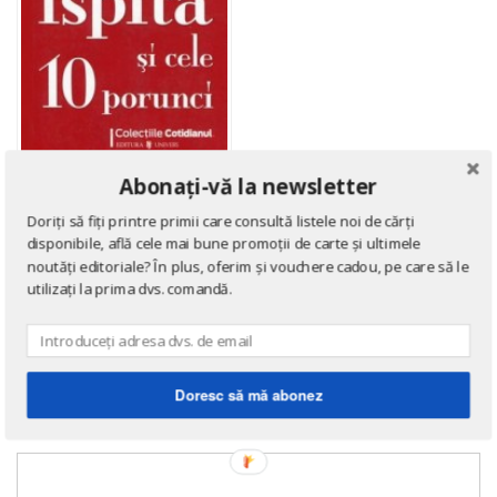
Abonați-vă la newsletter
Doriți să fiți printre primii care consultă listele noi de cărți
disponibile, află cele mai bune promoții de carte și ultimele
noutăți editoriale? În plus, oferim și vouchere cadou, pe care să le
utilizați la prima dvs. comandă.
COLECȚIA COTIDIANUL
Ispita si cele 10 porunci
de
Antologie
Doresc să mă abonez