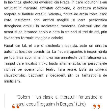
In labirintul ghetoului evreiesc din Praga, în care locuitorii s-au
refugiat în marunte activitati cotidiene, o creatura malefica
reapare si bântuie orasul:
Golemul
, figura de argila rosie, care
este însufletita prin artificii magice si care personifica
dereglarea omului în societatea moderna. Golemul vine din
neant si se întoarce acolo o data la treizeci si trei de ani, prin
invocarea formulei magice a cabalei.
Facut din lut, el are o existenta masinala, este un sinistru
automat lipsit de constiinta. La fiecare aparitie, îi înspaimânta
pe toti, însa apoi nimeni nu-si mai aminteste de înfatisarea sa.
Timpul pare încâlcit într-o bucla interminabila, iar personajele
închise pe scena unui teatru fara iesire. Este un univers
claustrofobic, captivant si decadent, plin de fantastic si de
misticism.
“Golem – un clasic al literaturii fantastice, al
carui ecou îl regasim în Borges.” (Lire)