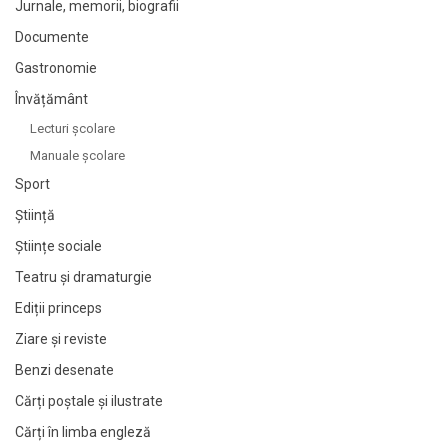
Jurnale, memorii, biografii
Documente
Gastronomie
Învățământ
Lecturi şcolare
Manuale şcolare
Sport
Știință
Științe sociale
Teatru și dramaturgie
Ediții princeps
Ziare şi reviste
Benzi desenate
Cărți poștale și ilustrate
Cărți în limba engleză