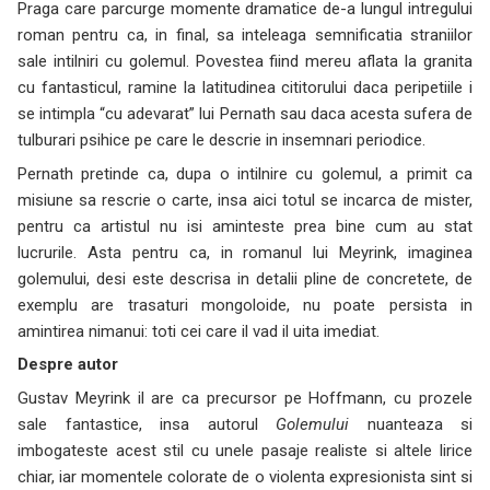
Praga care parcurge momente dramatice de-a lungul intregului
roman pentru ca, in final, sa inteleaga semnificatia straniilor
sale intilniri cu golemul. Povestea fiind mereu aflata la granita
cu fantasticul, ramine la latitudinea cititorului daca peripetiile i
se intimpla “cu adevarat” lui Pernath sau daca acesta sufera de
tulburari psihice pe care le descrie in insemnari periodice.
Pernath pretinde ca, dupa o intilnire cu golemul, a primit ca
misiune sa rescrie o carte, insa aici totul se incarca de mister,
pentru ca artistul nu isi aminteste prea bine cum au stat
lucrurile. Asta pentru ca, in romanul lui Meyrink, imaginea
golemului, desi este descrisa in detalii pline de concretete, de
exemplu are trasaturi mongoloide, nu poate persista in
amintirea nimanui: toti cei care il vad il uita imediat.
Despre autor
Gustav Meyrink il are ca precursor pe Hoffmann, cu prozele
sale fantastice, insa autorul
Golemului
nuanteaza si
imbogateste acest stil cu unele pasaje realiste si altele lirice
chiar, iar momentele colorate de o violenta expresionista sint si