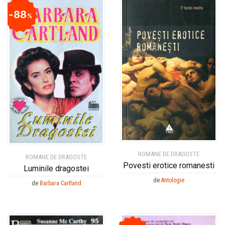
88
%
ROMANE DE DRAGOSTE
ROMANE DE DRAGOSTE
Povesti erotice romanesti
Luminile dragostei
de
Antologie
de
Barbara Cartland