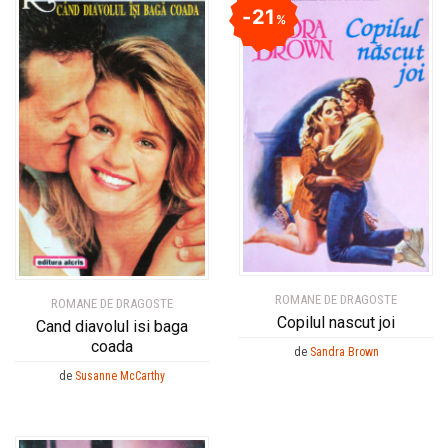
21
%
ROMANE DE DRAGOSTE
ROMANE DE DRAGOSTE
Copilul nascut joi
Cand diavolul isi baga
coada
de
Sandra Brown
de
Susanne McCarthy