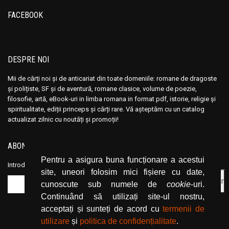
FACEBOOK
DESPRE NOI
Mii de cărți noi și de anticariat din toate domeniile: romane de dragoste
și polițiste, SF și de aventură, romane clasice, volume de poezie,
filosofie, artă, eBook-uri in limba romana in format pdf, istorie, religie și
spiritualitate, ediții princeps și cărți rare. Vă așteptăm cu un catalog
actualizat zilnic cu noutăți și promoții!
ABONEAZĂ-TE LA NEWSLETTER
Pentru a asigura buna funcționare a acestui
Introduceți adresa dvs. de email și dați click pe butonul de abonare.
site, uneori folosim mici fișiere cu date,
cunoscute sub numele de
cookie
-uri.
Continuând să utilizați site-ul nostru,
acceptați și sunteți de acord cu
termenii de
utilizare
și
politica de confidențialitate
.