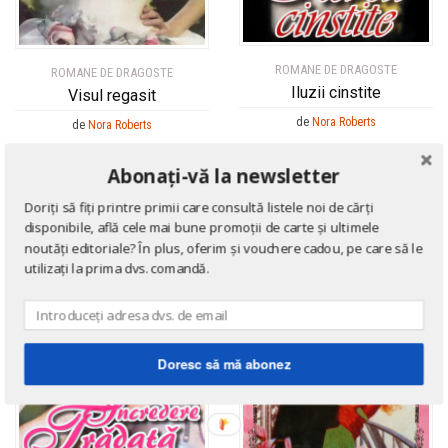
ROMANE DE DRAGOSTE
ROMANE DE DRAGOSTE
Iluzii cinstite
Visul regasit
de
Nora Roberts
de
Nora Roberts
Abonați-vă la newsletter
Doriți să fiți printre primii care consultă listele noi de cărți
disponibile, află cele mai bune promoții de carte și ultimele
noutăți editoriale? În plus, oferim și vouchere cadou, pe care să le
utilizați la prima dvs. comandă.
Doresc să mă abonez