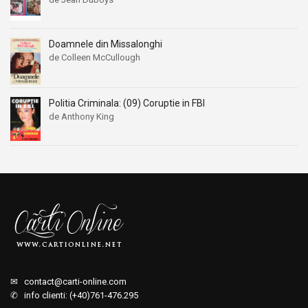
Doamnele din Missalonghi
de Colleen McCullough
Politia Criminala: (09) Coruptie in FBI
de Anthony King
✉
contact@carti-online.com
✆ info clienti: (+40)761-476.295