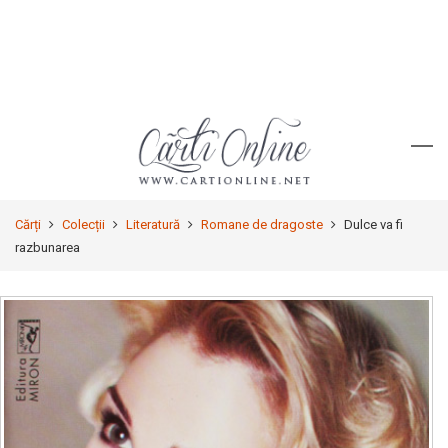
Cărți
Colecții
Literatură
Romane de dragoste
Dulce va fi
razbunarea