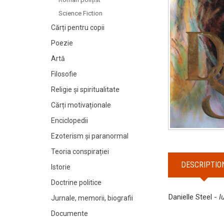
Science Fiction
Cărți pentru copii
Poezie
Artă
Filosofie
Religie și spiritualitate
Cărți motivaționale
Enciclopedii
Ezoterism și paranormal
Teoria conspirației
DESCRIPTIO
Istorie
Doctrine politice
Danielle Steel -
I
Jurnale, memorii, biografii
Documente