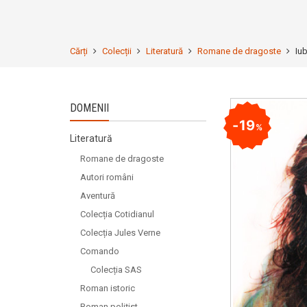
Cărți
Colecții
Literatură
Romane de dragoste
Iub
DOMENII
19
%
Literatură
Romane de dragoste
Autori români
Aventură
Colecția Cotidianul
Colecția Jules Verne
Comando
Colecția SAS
Roman istoric
Roman polițist