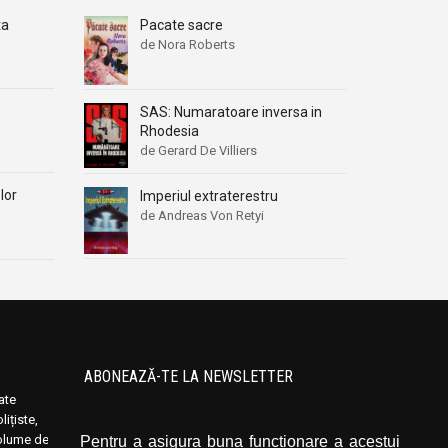
ta
Pacate sacre
de Nora Roberts
SAS: Numaratoare inversa in
Rhodesia
de Gerard De Villiers
lor
Imperiul extraterestru
de Andreas Von Retyi
ABONEAZĂ-TE LA NEWSLETTER
oate
Introduceți adresa dvs. de email și dați click
ițiste,
pe butonul de abonare.
volume de
Pentru a asigura buna funcționare a acestui