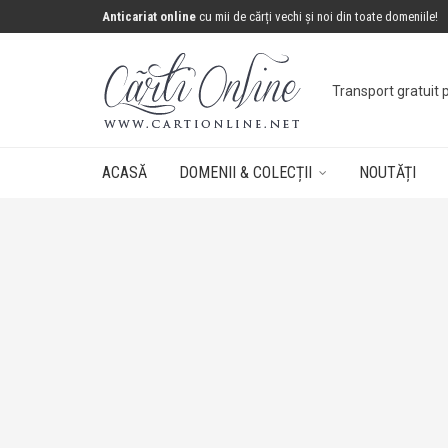
Anticariat online
cu mii de cărți vechi și noi din toate domeniile!
Transport gratuit 
ACASĂ
DOMENII & COLECȚII
NOUTĂȚI