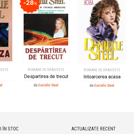
28
%
GOSTE
ROMANE DE DRAGOSTE
ROMANE DE DRAGOSTE
Despartirea de trecut
Intoarcerea acasa
el
de
Danielle Steel
de
Danielle Steel
I ÎN STOC
ACTUALIZATE RECENT