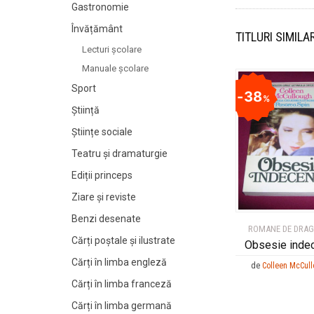
Gastronomie
Învățământ
TITLURI SIMILA
Lecturi şcolare
Manuale şcolare
Sport
38
%
Știință
Științe sociale
Teatru și dramaturgie
Ediții princeps
Ziare şi reviste
Benzi desenate
ROMANE DE DRA
Cărți poștale și ilustrate
Obsesie inde
Cărți în limba engleză
de
Colleen McCul
Cărți în limba franceză
Cărți în limba germană