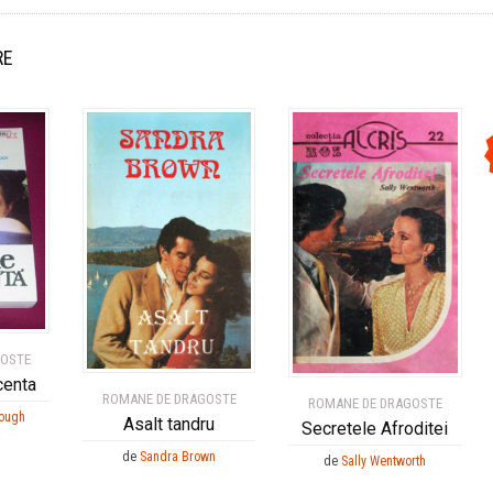
RE
GOSTE
centa
ROMANE DE DRAGOSTE
ROMANE DE DRAGOSTE
lough
Asalt tandru
Secretele Afroditei
de
Sandra Brown
de
Sally Wentworth