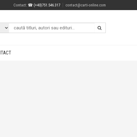
Contact
: ☎ (+40)751.546.317
contact@carti-online.com
NTACT