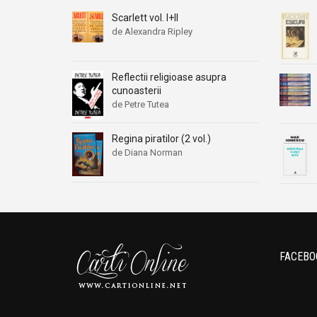
Scarlett vol. I+II
de Alexandra Ripley
Reflectii religioase asupra
cunoasterii
de Petre Tutea
Regina piratilor (2 vol.)
de Diana Norman
FACEBO