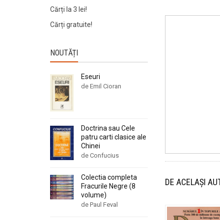
Cărți la 3 lei!
Cărți gratuite!
NOUTĂȚI
Eseuri
de Emil Cioran
Doctrina sau Cele
patru carti clasice ale
Chinei
de Confucius
Colectia completa
DE ACELAȘI AU
Fracurile Negre (8
volume)
de Paul Feval