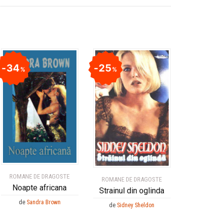
34
25
%
%
ROMANE DE DRAGOSTE
ROMANE DE DRAGOSTE
Noapte africana
Strainul din oglinda
de
Sandra Brown
de
Sidney Sheldon