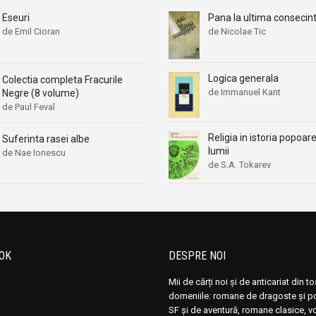
Eseuri
Pana la ultima consecin
de Emil Cioran
de Nicolae Tic
Logica generala
Colectia completa Fracurile
de Immanuel Kant
Negre (8 volume)
de Paul Feval
Religia in istoria popoare
Suferinta rasei albe
lumii
de Nae Ionescu
de S.A. Tokarev
OK
DESPRE NOI
Mii de cărți noi și de anticariat din t
domeniile: romane de dragoste și pol
SF și de aventură, romane clasice, 