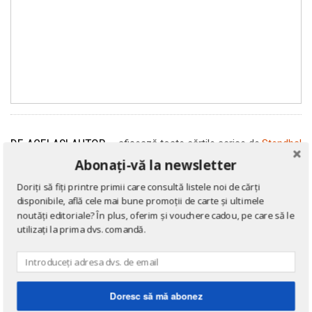
DE ACELAȘI AUTOR
→ afișează toate cărțile scrise
de
Stendhal
Abonați-vă la newsletter
Doriți să fiți printre primii care consultă listele noi de cărți
disponibile, află cele mai bune promoții de carte și ultimele
20
%
noutăți editoriale? În plus, oferim și vouchere cadou, pe care să le
utilizați la prima dvs. comandă.
Doresc să mă abonez