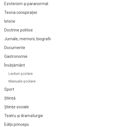
Ezoterism și paranormal
Teoria conspirației
Istorie
Doctrine politice
Jurnale, memorii, biografii
Documente
Gastronomie
Învățământ
Lecturi şcolare
Manuale şcolare
Sport
Știință
Științe sociale
Teatru și dramaturgie
Ediții princeps