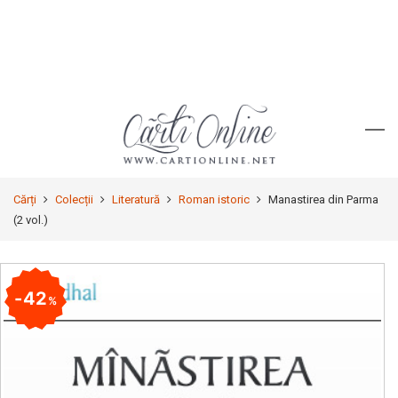
Cărți
Colecții
Literatură
Roman istoric
Manastirea din Parma
(2 vol.)
42
%