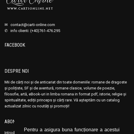
✉
contact@carti-online.com
✆ info clienti: (+40)761-476.295
FACEBOOK
DESPRE NOI
Mii de cărți noi și de anticariat din toate domeniile: romane de dragoste
și polițiste, SF și de aventură, romane clasice, volume de poezie,
filosofie, artă, eBook-uri in limba romana in format pdf, istorie, religie și
spiritualitate, ediții princeps și cărți rare. Vă așteptăm cu un catalog
actualizat zilnic cu noutăți și promoții!
ABONEAZĂ-TE LA NEWSLETTER
Pentru a asigura buna funcționare a acestui
Introduceți adresa dvs. de email și dați click pe butonul de abonare.