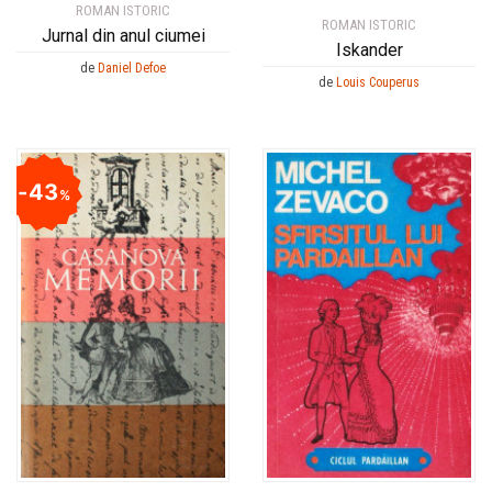
ROMAN ISTORIC
ROMAN ISTORIC
Jurnal din anul ciumei
Iskander
de
Daniel Defoe
de
Louis Couperus
43
%