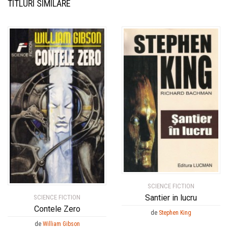
TITLURI SIMILARE
SCIENCE FICTION
Santier in lucru
SCIENCE FICTION
Contele Zero
de
Stephen King
de
William Gibson