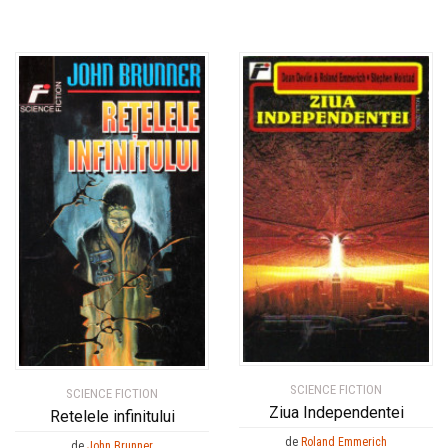
SCIENCE FICTION
SCIENCE FICTION
Ziua Independentei
Retelele infinitului
de
Roland Emmerich
de
John Brunner