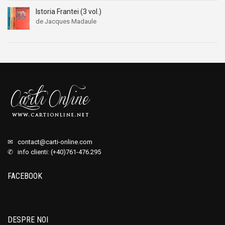
Istoria Frantei (3 vol.)
de Jacques Madaule
✉
contact@carti-online.com
✆ info clienti: (+40)761-476.295
FACEBOOK
DESPRE NOI