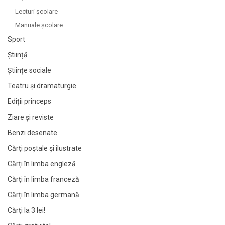
Lecturi şcolare
Manuale şcolare
Sport
Știință
Științe sociale
Teatru și dramaturgie
Ediții princeps
Ziare şi reviste
Benzi desenate
Cărți poștale și ilustrate
Cărți în limba engleză
Cărți în limba franceză
Cărți în limba germană
Cărți la 3 lei!