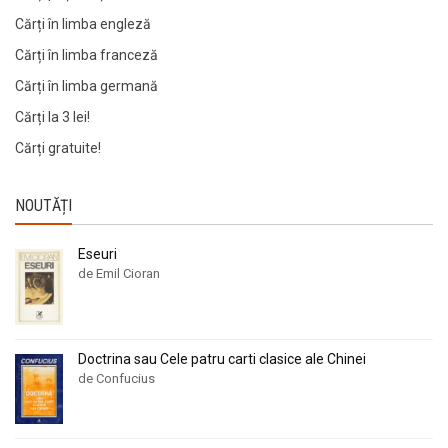
Preț descrescător
Preț descrescător
Cărți în limba engleză
Noutate
Noutate
Cărți în limba franceză
Cărți în limba germană
Cărți la 3 lei!
Cărți gratuite!
NOUTĂȚI
Eseuri
de Emil Cioran
Doctrina sau Cele patru carti clasice ale Chinei
de Confucius