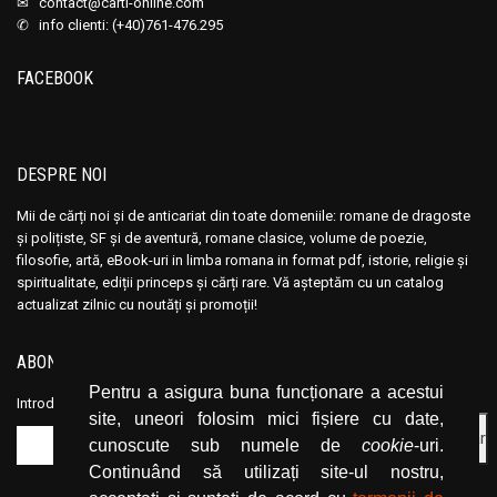
✉
contact@carti-online.com
✆ info clienti: (+40)761-476.295
FACEBOOK
DESPRE NOI
Mii de cărți noi și de anticariat din toate domeniile: romane de dragoste
și polițiste, SF și de aventură, romane clasice, volume de poezie,
filosofie, artă, eBook-uri in limba romana in format pdf, istorie, religie și
spiritualitate, ediții princeps și cărți rare. Vă așteptăm cu un catalog
actualizat zilnic cu noutăți și promoții!
ABONEAZĂ-TE LA NEWSLETTER
Pentru a asigura buna funcționare a acestui
Introduceți adresa dvs. de email și dați click pe butonul de abonare.
site, uneori folosim mici fișiere cu date,
cunoscute sub numele de
cookie
-uri.
Continuând să utilizați site-ul nostru,