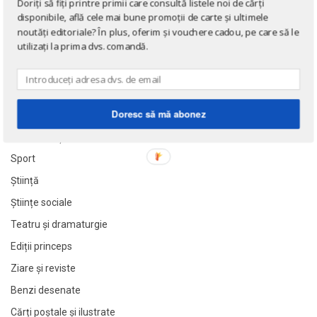
Doriți să fiți printre primii care consultă listele noi de cărți
Doctrine politice
Merriam-Webster, Inc.
Merriam-Webster, Inc.
disponibile, află cele mai bune promoții de carte și ultimele
noutăți editoriale? În plus, oferim și vouchere cadou, pe care să le
Jurnale, memorii, biografii
Minerva
Minerva
utilizați la prima dvs. comandă.
Miron
Miron
Documente
Nova 2001
Nova 2001
Gastronomie
Polirom
Polirom
Învățământ
Doresc să mă abonez
Polsib S.A. Sibiu
Polsib S.A. Sibiu
Lecturi şcolare
Scrisul Românesc
Scrisul Românesc
Manuale şcolare
Stadion
Stadion
Sport
Teora
Teora
Știință
SHOW MORE
SHOW MORE
Științe sociale
Interval de preț
Interval de preț
Teatru și dramaturgie
0 lei
0 lei
149 lei
149 lei
Ediții princeps
Ziare şi reviste
Ordonează după
Ordonează după
Benzi desenate
Titlu
Titlu
Cărți poștale și ilustrate
Preț crescător
Preț crescător