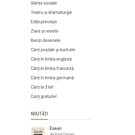
Științe sociale
Teatru și dramaturgie
Ediții princeps
Ziare şi reviste
Benzi desenate
Cărți poștale și ilustrate
Cărți în limba engleză
Cărți în limba franceză
Cărți în limba germană
Cărți la 3 lei!
Cărți gratuite!
NOUTĂȚI
Eseuri
de Emil Cioran