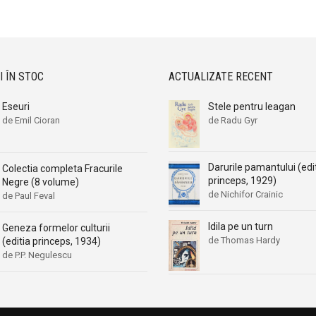
Aleksa Celebonovic
Aleksa Celebonovic
Aleksander Wojciechowscki
Aleksander Wojciechowscki
Aleksandr Beleaev
Aleksandr Beleaev
Alessandro Parronchi
Alessandro Parronchi
I ÎN STOC
ACTUALIZATE RECENT
Alex Mihai Stoenescu
Alex Mihai Stoenescu
Eseuri
Stele pentru leagan
Alexandr Soljenitin
Alexandr Soljenitin
de Emil Cioran
de Radu Gyr
Alexandra Jones
Alexandra Jones
Alexandra Mosneaga
Alexandra Mosneaga
Darurile pamantului (edi
Colectia completa Fracurile
Alexandra Ripley
Alexandra Ripley
princeps, 1929)
Negre (8 volume)
Alexandre Dumas
Alexandre Dumas
de Nichifor Crainic
de Paul Feval
Alexandre Dumas fiul
Alexandre Dumas fiul
Idila pe un turn
Geneza formelor culturii
Alexandre Koyre
Alexandre Koyre
de Thomas Hardy
(editia princeps, 1934)
Alexandrian
Alexandrian
de P.P. Negulescu
Alexandru Balaci
Alexandru Balaci
Alexandru Busuioceanu
Alexandru Busuioceanu