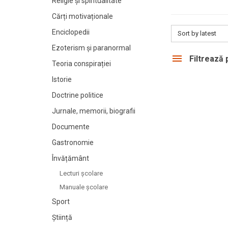
Religie și spiritualitate
Cărți motivaționale
Enciclopedii
Sort by latest
Ezoterism și paranormal
Filtrează
Teoria conspirației
Istorie
Doctrine politice
Jurnale, memorii, biografii
Documente
Gastronomie
Învățământ
Lecturi şcolare
Manuale şcolare
Sport
Știință