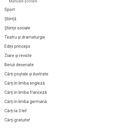
Manuale şcolare
Sport
Știință
Științe sociale
Teatru și dramaturgie
Ediții princeps
Ziare şi reviste
Benzi desenate
Cărți poștale și ilustrate
Cărți în limba engleză
Cărți în limba franceză
Cărți în limba germană
Cărți la 3 lei!
Cărți gratuite!