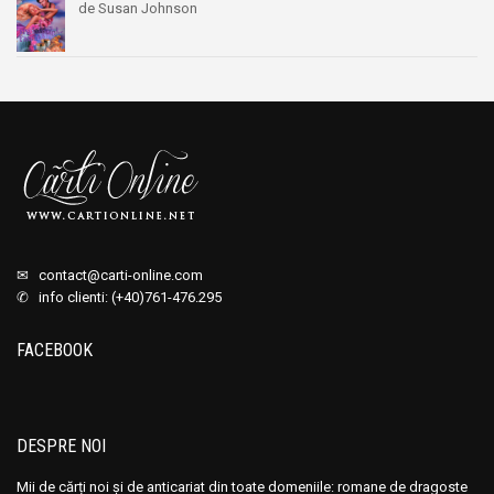
de Susan Johnson
✉
contact@carti-online.com
✆ info clienti: (+40)761-476.295
FACEBOOK
DESPRE NOI
Mii de cărți noi și de anticariat din toate domeniile: romane de dragoste