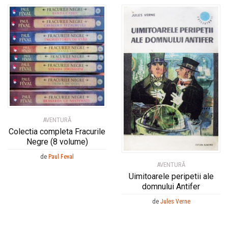
AVENTURĂ
Colectia completa Fracurile
Negre (8 volume)
de
Paul Feval
AVENTURĂ
Uimitoarele peripetii ale
domnului Antifer
de
Jules Verne