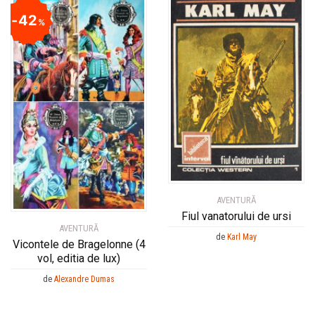
42
%
AVENTURĂ
Fiul vanatorului de ursi
AVENTURĂ
de
Karl May
Vicontele de Bragelonne (4
vol, editia de lux)
de
Alexandre Dumas