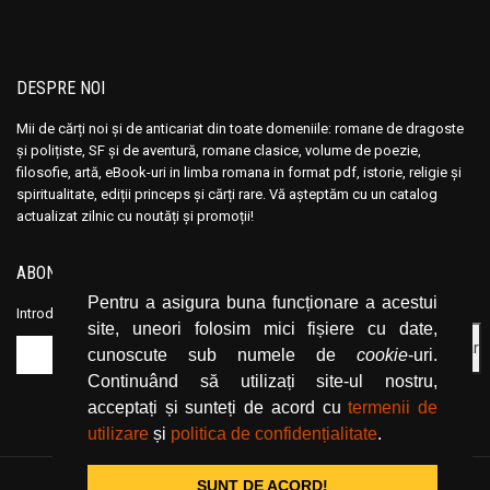
DESPRE NOI
Mii de cărți noi și de anticariat din toate domeniile: romane de dragoste
și polițiste, SF și de aventură, romane clasice, volume de poezie,
filosofie, artă, eBook-uri in limba romana in format pdf, istorie, religie și
spiritualitate, ediții princeps și cărți rare. Vă așteptăm cu un catalog
actualizat zilnic cu noutăți și promoții!
ABONEAZĂ-TE LA NEWSLETTER
Pentru a asigura buna funcționare a acestui
Introduceți adresa dvs. de email și dați click pe butonul de abonare.
site, uneori folosim mici fișiere cu date,
cunoscute sub numele de
cookie
-uri.
Continuând să utilizați site-ul nostru,
acceptați și sunteți de acord cu
termenii de
utilizare
și
politica de confidențialitate
.
SUNT DE ACORD!