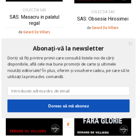
COLECȚIA SAS
COLECȚIA SAS
SAS: Masacru in palatul
SAS: Obsesia Hirosimei
regal
de
Gerard De Villiers
de
Gerard De Villiers
Abonați-vă la newsletter
Doriți să fiți printre primii care consultă listele noi de cărți
21
%
disponibile, află cele mai bune promoții de carte și ultimele
noutăți editoriale? În plus, oferim și vouchere cadou, pe care să le
utilizați la prima dvs. comandă.
Doresc să mă abonez