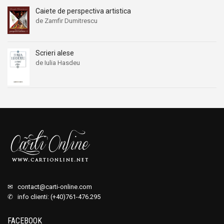
Caiete de perspectiva artistica
de Zamfir Dumitrescu
Scrieri alese
de Iulia Hasdeu
✉
contact@carti-online.com
✆ info clienti: (+40)761-476.295
FACEBOOK