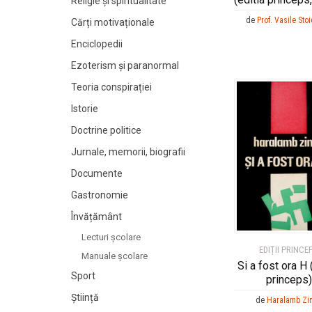
Religie și spiritualitate
de
Prof. Vasile Sto
Cărți motivaționale
Enciclopedii
Ezoterism și paranormal
Teoria conspirației
Istorie
Doctrine politice
Jurnale, memorii, biografii
Documente
Gastronomie
Învățământ
Lecturi şcolare
EDIȚII PRINCE
Manuale şcolare
Si a fost ora H 
Sport
princeps)
Știință
de
Haralamb Zi