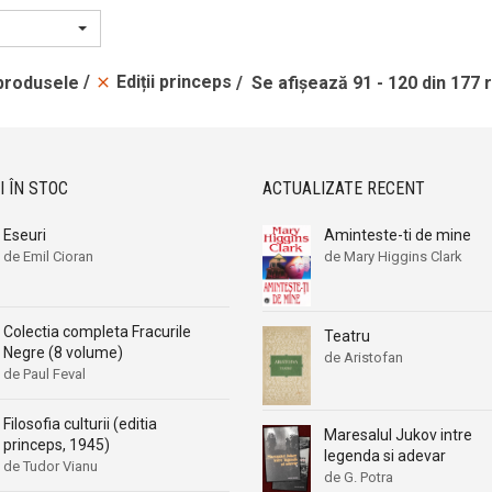
Ediții princeps
 produsele
Se afișează 91 - 120 din 177 
I ÎN STOC
ACTUALIZATE RECENT
Eseuri
Aminteste-ti de mine
de Emil Cioran
de Mary Higgins Clark
Colectia completa Fracurile
Teatru
Negre (8 volume)
de Aristofan
de Paul Feval
Filosofia culturii (editia
Maresalul Jukov intre
princeps, 1945)
legenda si adevar
de Tudor Vianu
de G. Potra