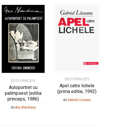
EDIȚII PRINCEPS
EDIȚII PRINCEPS
Apel catre lichele
Autoportret cu
(prima editie, 1992)
palimpsest (editia
princeps, 1986)
de
Gabriel Liiceanu
de
Ana Blandiana