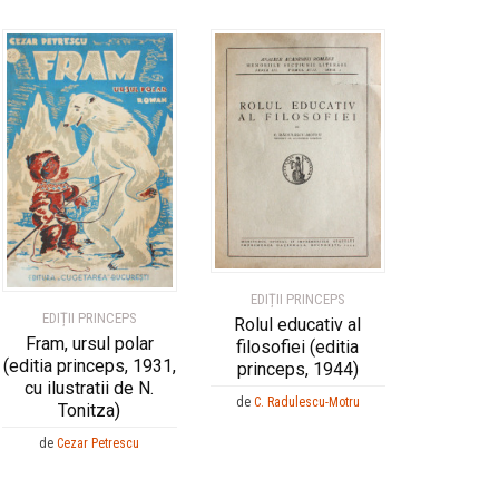
EDIȚII PRINCEPS
EDIȚII PRINCEPS
Rolul educativ al
Fram, ursul polar
filosofiei (editia
(editia princeps, 1931,
princeps, 1944)
cu ilustratii de N.
de
C. Radulescu-Motru
Tonitza)
de
Cezar Petrescu