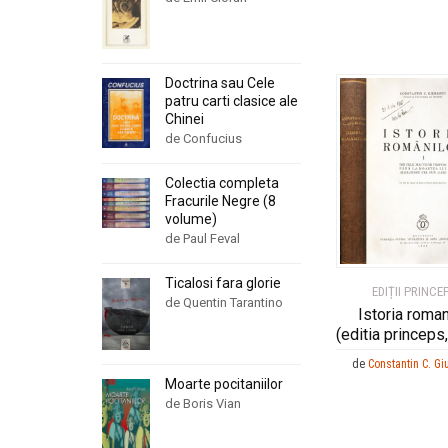
Doctrina sau Cele
patru carti clasice ale
Chinei
de Confucius
Colectia completa
Fracurile Negre (8
volume)
de Paul Feval
Ticalosi fara glorie
EDIȚII PRINCE
de Quentin Tarantino
Istoria roman
(editia princeps
de
Constantin C. Gi
Moarte pocitaniilor
de Boris Vian