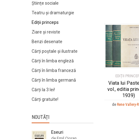
Științe sociale
Teatru și dramaturgie
Vo
Vo
Ediții princeps
Ziare şi reviste
Benzi desenate
Cărți poștale și ilustrate
Cărți în limba engleză
Cărți în limba franceză
EDIȚII PRINCE
Cărți în limba germană
Viata lui Paste
vol., editia pri
Cărți la 3 lei!
1939)
Cărți gratuite!
de
Rene Vallery-
NOUTĂȚI
Eseuri
de Emil Cioran