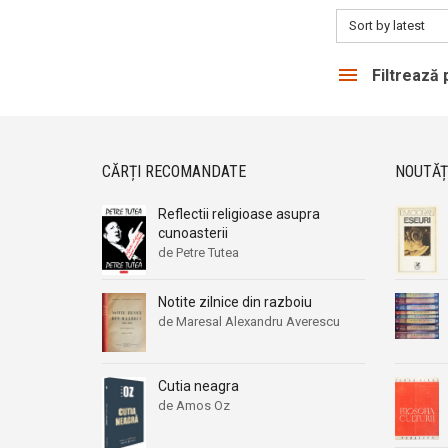
Sort by latest
Filtrează
CĂRȚI RECOMANDATE
NOUTĂȚ
Reflectii religioase asupra
cunoasterii
de Petre Tutea
Notite zilnice din razboiu
de Maresal Alexandru Averescu
Cutia neagra
de Amos Oz