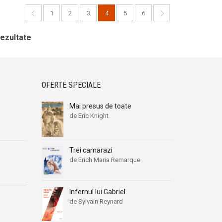
1
2
3
4
5
6
rezultate
OFERTE SPECIALE
Mai presus de toate
de Eric Knight
Trei camarazi
de Erich Maria Remarque
Infernul lui Gabriel
de Sylvain Reynard