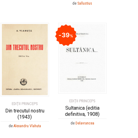
de
Sallustius
39
%
EDIȚII PRINCEPS
EDIȚII PRINCEPS
Sultanica (editia
Din trecutul nostru
definitiva, 1908)
(1943)
de
Delavrancea
de
Alexandru Vlahuta