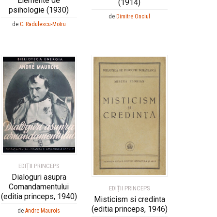
Elemente de
(1914)
psihologie (1930)
de
Dimitre Onciul
de
C. Radulescu-Motru
EDIȚII PRINCEPS
Dialoguri asupra
Comandamentului
EDIȚII PRINCEPS
(editia princeps, 1940)
Misticism si credinta
(editia princeps, 1946)
de
Andre Maurois