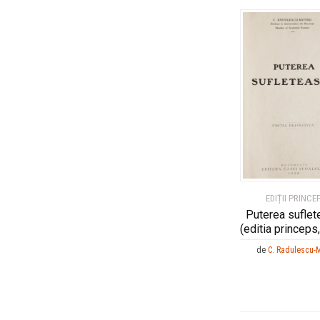
EDIȚII PRINCE
Puterea suflet
(editia princeps
de
C. Radulescu-