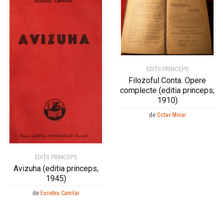
EDIȚII PRINCEPS
Filozoful Conta. Opere
complecte (editia princeps,
1910)
de
Octav Minar
EDIȚII PRINCEPS
Avizuha (editia princeps,
1945)
de
Eusebiu Camilar