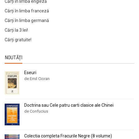
Cărți în limba engleză
Cărți în limba franceză
Cărți în limba germană
Cărți la 3 lei!
Cărți gratuite!
NOUTĂȚI
Eseuri
de Emil Cioran
Doctrina sau Cele patru carti clasice ale Chinei
de Confucius
Colectia completa Fracurile Negre (8 volume)