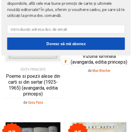
disponibile, află cele mai bune promoții de carte și ultimele
noutăți editoriale? În plus, oferim și vouchere cadou, pe care să le
utilizați la prima dvs. comandă.
Doresc să mă abonez
EDIȚII PRINCEPS
Vizuina luminata
(avangarda, editia princeps)
EDIȚII PRINCEPS
de
Max Blecher
Poeme si poezii alese din
carti si din sertar (1925-
1965) (avangarda, editia
princeps)
de
Sasa Pana