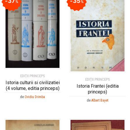
37
35
%
%
EDIȚII PRINCEPS
EDIȚII PRINCEPS
Istoria culturii si civilizatiei
Istoria Frantei (editia
(4 volume, editia princeps)
princeps)
de
Ovidiu Drimba
de
Albert Bayet