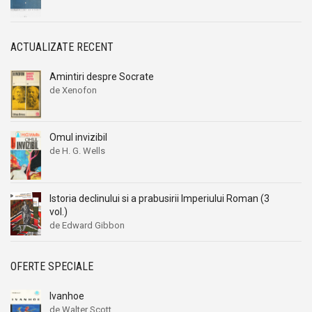
ACTUALIZATE RECENT
Amintiri despre Socrate
de Xenofon
Omul invizibil
de H. G. Wells
Istoria declinului si a prabusirii Imperiului Roman (3
vol.)
de Edward Gibbon
OFERTE SPECIALE
Ivanhoe
de Walter Scott