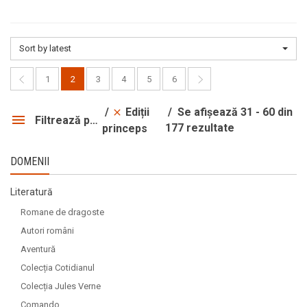
Sort by latest
1
2
3
4
5
6
Ediții
Se afișează 31 - 60 din
Filtrează produsele
177 rezultate
princeps
DOMENII
Literatură
Romane de dragoste
Autori români
Aventură
Colecția Cotidianul
Colecția Jules Verne
Comando