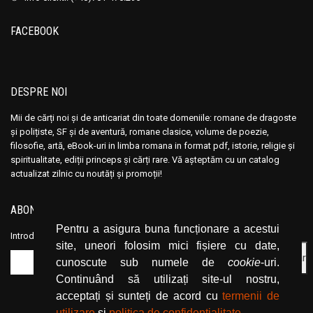
FACEBOOK
DESPRE NOI
Mii de cărți noi și de anticariat din toate domeniile: romane de dragoste
și polițiste, SF și de aventură, romane clasice, volume de poezie,
filosofie, artă, eBook-uri in limba romana in format pdf, istorie, religie și
spiritualitate, ediții princeps și cărți rare. Vă așteptăm cu un catalog
actualizat zilnic cu noutăți și promoții!
ABONEAZĂ-TE LA NEWSLETTER
Pentru a asigura buna funcționare a acestui
Introduceți adresa dvs. de email și dați click pe butonul de abonare.
site, uneori folosim mici fișiere cu date,
cunoscute sub numele de
cookie
-uri.
Continuând să utilizați site-ul nostru,
acceptați și sunteți de acord cu
termenii de
utilizare
și
politica de confidențialitate
.