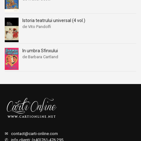
Istoria teatrului universal (4 vol.)
de Vito Pandolfi
In umbra Sfinxului
de Barbara Cartland
✉
contact@carti-online.com
✆ info clienti: (+40)761-476.295