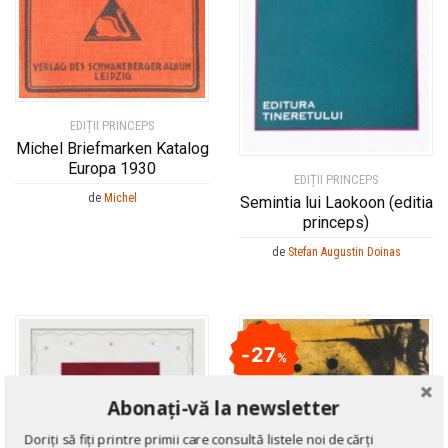
EDIȚII PRINCEPS
Michel Briefmarken Katalog
Europa 1930
EDIȚII PRINCEPS
de
Michel
Semintia lui Laokoon (editia
princeps)
de
Stefan Augustin Doinas
27
%
Abonați-vă la newsletter
Doriți să fiți printre primii care consultă listele noi de cărți