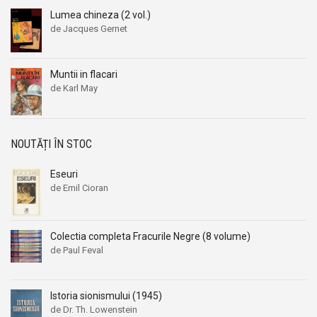
Lumea chineza (2 vol.)
de Jacques Gernet
Muntii in flacari
de Karl May
NOUTĂȚI ÎN STOC
Eseuri
de Emil Cioran
Colectia completa Fracurile Negre (8 volume)
de Paul Feval
Istoria sionismului (1945)
de Dr. Th. Lowenstein