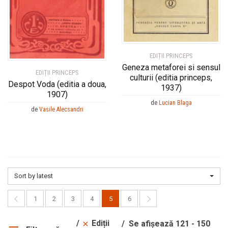
EDIȚII PRINCEPS
Geneza metaforei si sensul
EDIȚII PRINCEPS
culturii (editia princeps,
Despot Voda (editia a doua,
1937)
1907)
de
Lucian Blaga
de
Vasile Alecsandri
Sort by latest
1
2
3
4
5
6
Ediții
Se afișează 121 - 150