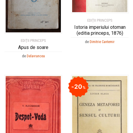
EDIȚII PRINCEPS
Istoria imperiului otoman
(editia princeps, 1876)
EDIȚII PRINCEPS
de
Dimitrie Cantemir
Apus de soare
de
Delavrancea
20
%