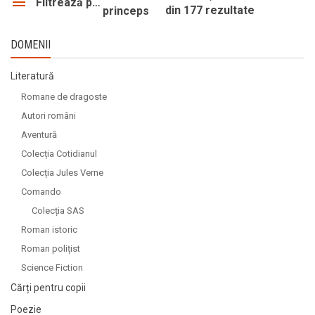
Filtrează produsele
din 177 rezultate
princeps
DOMENII
Literatură
Romane de dragoste
Autori români
Aventură
Colecția Cotidianul
Colecția Jules Verne
Comando
Colecția SAS
Roman istoric
Roman polițist
Science Fiction
Cărți pentru copii
Poezie