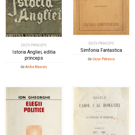
Interval de preț
Interval de preț
0 lei
0 lei
1 000 lei
1 000 lei
Ordonează după
Ordonează după
Titlu
Titlu
EDIȚII PRINCEPS
EDIȚII PRINCEPS
Preț crescător
Preț crescător
Simfonia Fantastica
Istoria Angliei, editia
Preț descrescător
Preț descrescător
princeps
de
Cezar Petrescu
Noutate
Noutate
de
Andre Maurois