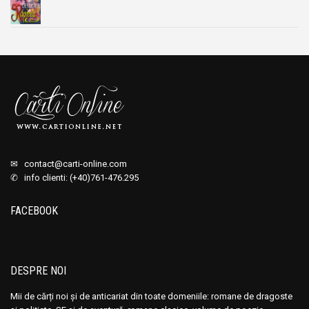
✉
contact@carti-online.com
✆ info clienti: (+40)761-476.295
FACEBOOK
DESPRE NOI
Mii de cărți noi și de anticariat din toate domeniile: romane de dragoste