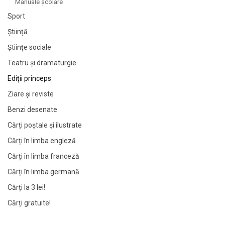
Manuale şcolare
Sport
Știință
Științe sociale
Teatru și dramaturgie
Ediții princeps
Ziare şi reviste
Benzi desenate
Cărți poștale și ilustrate
Cărți în limba engleză
Cărți în limba franceză
Cărți în limba germană
Cărți la 3 lei!
Cărți gratuite!