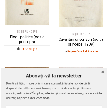
EDIȚII PRINCEPS
EDIȚII PRINCEPS
Elegii politice (editia
Cuvantari si scrisori (editia
princeps)
princeps, 1909)
de
Ion Gheorghe
de
Regele Carol I al Romaniei
Abonați-vă la newsletter
Doriți să fiți printre primii care consultă listele noi de cărți
disponibile, află cele mai bune promoții de carte și ultimele
noutăți editoriale? În plus, oferim și vouchere cadou, pe care să le
utilizați la prima dvs. comandă.