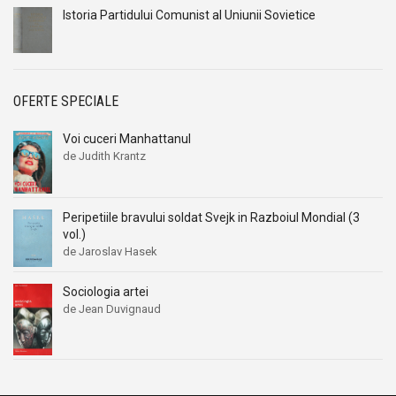
J.B. Cooper
J.B. Cooper
Istoria Partidului Comunist al Uniunii Sovietice
Jacki Reeser
Jacki Reeser
Jackie Collins
Jackie Collins
Jacqueline Monsigny
Jacqueline Monsigny
OFERTE SPECIALE
Jacqueline Susann
Jacqueline Susann
James Clavell
James Clavell
Voi cuceri Manhattanul
de Judith Krantz
James Mitchell
James Mitchell
Jamie McGuire
Jamie McGuire
Jan Hudson
Jan Hudson
Peripetiile bravului soldat Svejk in Razboiul Mondial (3
vol.)
Jane Archer
Jane Archer
de Jaroslav Hasek
Jane Austen
Jane Austen
Jane Costello
Jane Costello
Sociologia artei
de Jean Duvignaud
Jane Edwards
Jane Edwards
Janelle Taylor
Janelle Taylor
Janet Dailey
Janet Dailey
Janet Tanner
Janet Tanner