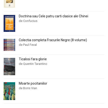
Elizabeth Adler
Elizabeth Adler
Elizabeth Duke
Elizabeth Duke
Doctrina sau Cele patru carti clasice ale Chinei
Elizabeth Gage
Elizabeth Gage
de Confucius
Elizabeth Gaskell
Elizabeth Gaskell
Elizabeth Oldfield
Elizabeth Oldfield
Elizabeth Renier
Elizabeth Renier
Colectia completa Fracurile Negre (8 volume)
de Paul Feval
Elizabeth Thornton
Elizabeth Thornton
Elsie Strother
Elsie Strother
Ticalosi fara glorie
Emile Richebourg
Emile Richebourg
de Quentin Tarantino
Emma Darcy
Emma Darcy
Emmanuel Robles
Emmanuel Robles
Emmanuelle Arsan
Emmanuelle Arsan
Moarte pocitaniilor
de Boris Vian
Erin Pizzey
Erin Pizzey
Ernesto Pinto-Bazurco Rittler
Ernesto Pinto-Bazurco Rittler
Essie Summers
Essie Summers