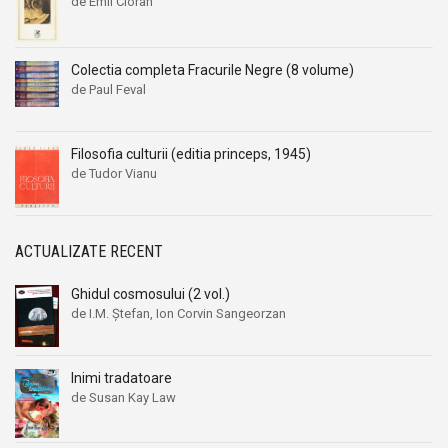
de Emil Cioran
Gwendoline Tavare
Gwendoline Tavare
Harold Robbins
Harold Robbins
Colectia completa Fracurile Negre (8 volume)
Harriet Hawke
Harriet Hawke
de Paul Feval
Heather Shaw
Heather Shaw
Helen Mittermeyer
Helen Mittermeyer
Filosofia culturii (editia princeps, 1945)
Henry Castillou
Henry Castillou
de Tudor Vianu
Henry James
Henry James
Howard Fast
Howard Fast
ACTUALIZATE RECENT
Hugo Bettauer
Hugo Bettauer
I. Draganescu
I. Draganescu
Ghidul cosmosului (2 vol.)
Ines Rodena
Ines Rodena
de I.M. Ştefan, Ion Corvin Sangeorzan
Iris Johansen
Iris Johansen
Isabelle Marais
Isabelle Marais
Inimi tradatoare
de Susan Kay Law
Ivy Valdes
Ivy Valdes
J.A. Redmerski
J.A. Redmerski