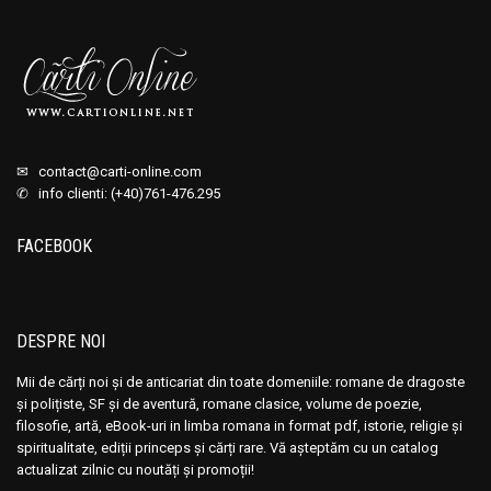
Janice Y. K. Lee
Janice Y. K. Lee
Jaqueline Briskin
Jaqueline Briskin
Jaymi Cristol
Jaymi Cristol
Jayne Ann Krentz
Jayne Ann Krentz
Jayne Ann Krentz / Amanda Quick
Jayne Ann Krentz / Amanda Quick
✉
contact@carti-online.com
Jean de Letraz
Jean de Letraz
✆ info clienti: (+40)761-476.295
Jeane Renick
Jeane Renick
FACEBOOK
Jeanette Richards
Jeanette Richards
Jeffrey Archer
Jeffrey Archer
Jennifer Baker
Jennifer Baker
DESPRE NOI
Jennifer Blake
Jennifer Blake
Jennifer Johnston
Jennifer Johnston
Mii de cărți noi și de anticariat din toate domeniile: romane de dragoste
și polițiste, SF și de aventură, romane clasice, volume de poezie,
Jessica Logan
Jessica Logan
filosofie, artă, eBook-uri in limba romana in format pdf, istorie, religie și
Jessica O'Connor
Jessica O'Connor
spiritualitate, ediții princeps și cărți rare. Vă așteptăm cu un catalog
actualizat zilnic cu noutăți și promoții!
Jill Brady
Jill Brady