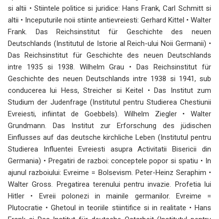
si altii • Stiintele politice si juridice: Hans Frank, Carl Schmitt si
altii • Inceputurile noii stiinte antievreiesti: Gerhard Kittel • Walter
Frank. Das Reichsinstitut für Geschichte des neuen
Deutschlands (Institutul de Istorie al Reich-ului Noii Germanii) •
Das Reichsinstitut für Geschichte des neuen Deutschlands
intre 1935 si 1938. Wilhelm Grau • Das Reichsinstitut für
Geschichte des neuen Deutschlands intre 1938 si 1941, sub
conducerea lui Hess, Streicher si Keitel • Das Institut zum
Studium der Judenfrage (Institutul pentru Studierea Chestiunii
Evreiesti, infiintat de Goebbels). Wilhelm Ziegler • Walter
Grundmann. Das Institut zur Erforschung des jüdischen
Einflusses auf das deutsche kirchliche Leben (Institutul pentru
Studierea Influentei Evreiesti asupra Activitatii Bisericii din
Germania) • Pregatiri de razboi: conceptele popor si spatiu • In
ajunul razboiului: Evreime = Bolsevism. Peter-Heinz Seraphim •
Walter Gross. Pregatirea terenului pentru invazie. Profetia lui
Hitler • Evreii polonezi in mainile germanilor. Evreime =
Plutocratie • Ghetoul in teoriile stiintifice si in realitate • Hans