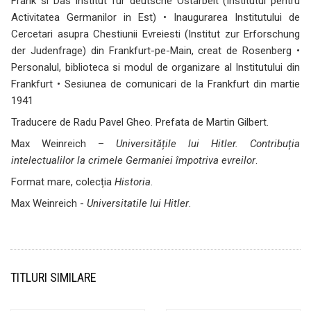
Frank si Das Institut für deutsche Ostarbeit (Institutul pentru
Activitatea Germanilor in Est) • Inaugurarea Institutului de
Cercetari asupra Chestiunii Evreiesti (Institut zur Erforschung
der Judenfrage) din Frankfurt-pe-Main, creat de Rosenberg •
Personalul, biblioteca si modul de organizare al Institutului din
Frankfurt • Sesiunea de comunicari de la Frankfurt din martie
1941
Traducere de Radu Pavel Gheo. Prefata de Martin Gilbert.
Max Weinreich –
Universitățile lui Hitler. Contribuția
intelectualilor la crimele Germaniei împotriva evreilor
.
Format mare, colecția
Historia
.
Max Weinreich -
Universitatile lui Hitler
.
TITLURI SIMILARE