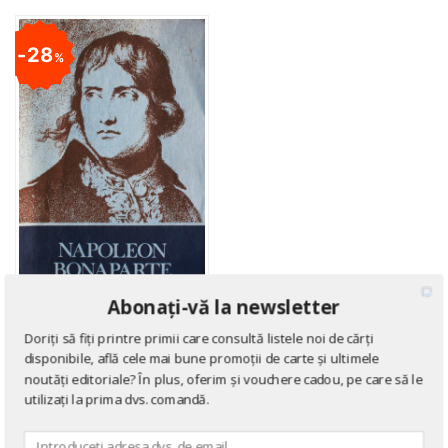
28
%
Abonați-vă la newsletter
ISTORIE
Napoleon Bonaparte
Doriți să fiți printre primii care consultă listele noi de cărți
disponibile, află cele mai bune promoții de carte și ultimele
de
Gheorghe Eminescu
noutăți editoriale? În plus, oferim și vouchere cadou, pe care să le
utilizați la prima dvs. comandă.