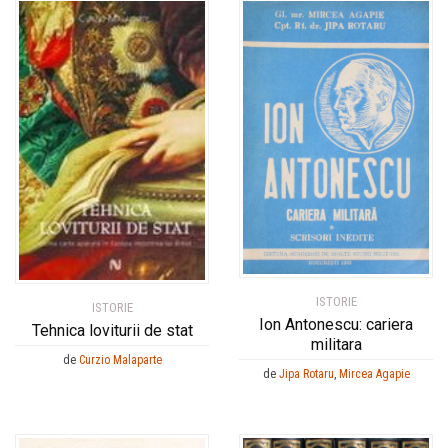
ISTORIE
ISTORIE
Ion Antonescu: cariera
Tehnica loviturii de stat
militara
de
Curzio Malaparte
de
Jipa Rotaru
,
Mircea Agapie