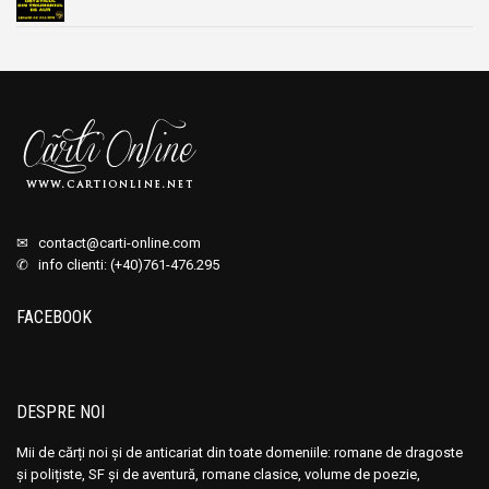
✉
contact@carti-online.com
✆ info clienti: (+40)761-476.295
FACEBOOK
DESPRE NOI
Mii de cărți noi și de anticariat din toate domeniile: romane de dragoste
și polițiste, SF și de aventură, romane clasice, volume de poezie,