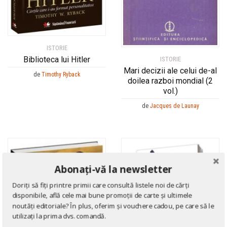
Gheorghe Musu
Gheorghe Musu
Giuliano Bonfante
Giuliano Bonfante
Gordon Thomas
Gordon Thomas
ISTORIE
Guido A. Mansuelli
Guido A. Mansuelli
Biblioteca lui Hitler
ISTORIE
Guido Knopp
Guido Knopp
Mari decizii ale celui de-al
de
Timothy Ryback
Gustave Le Bon
Gustave Le Bon
doilea razboi mondial (2
vol.)
Guy Testas
Guy Testas
de
Jacques de Launay
Hadrian Daicoviciu
Hadrian Daicoviciu
Hans Sedlmayr
Hans Sedlmayr
Harald Zimmermann
Harald Zimmermann
Heinrich Mann
Heinrich Mann
Abonați-vă la newsletter
Heinrich Schliemann
Heinrich Schliemann
Helen Airy
Helen Airy
Doriți să fiți printre primii care consultă listele noi de cărți
disponibile, află cele mai bune promoții de carte și ultimele
Hendrik Van Loon
Hendrik Van Loon
noutăți editoriale? În plus, oferim și vouchere cadou, pe care să le
Hendrik Willem van Loon
Hendrik Willem van Loon
utilizați la prima dvs. comandă.
Henri Focillon
Henri Focillon