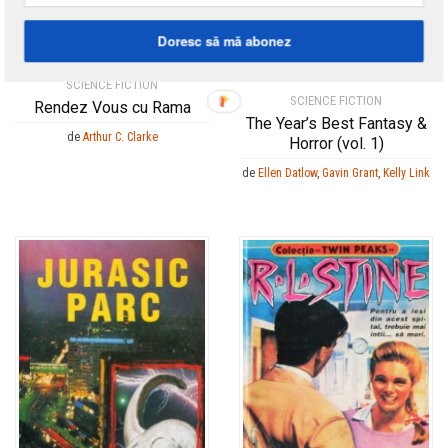
Doresc să mă abonez
SCIENCE FICTION
SCIENCE FICTION
Rendez Vous cu Rama
The Year’s Best Fantasy &
de
Arthur C. Clarke
Horror (vol. 1)
de
Ellen Datlow
,
Gavin Grant
,
Kelly Link