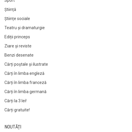
Sport
Știință
Științe sociale
Teatru și dramaturgie
Ediții princeps
Ziare şi reviste
Benzi desenate
Cărți poștale și ilustrate
Cărți în limba engleză
Cărți în limba franceză
Cărți în limba germană
Cărți la 3 lei!
Cărți gratuite!
NOUTĂȚI