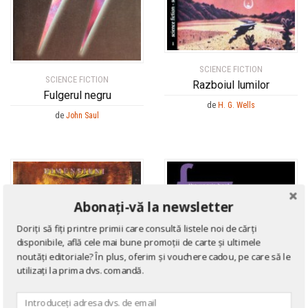
SCIENCE FICTION
SCIENCE FICTION
Razboiul lumilor
Fulgerul negru
de
H. G. Wells
de
John Saul
Abonați-vă la newsletter
Doriți să fiți printre primii care consultă listele noi de cărți
disponibile, află cele mai bune promoții de carte și ultimele
noutăți editoriale? În plus, oferim și vouchere cadou, pe care să le
utilizați la prima dvs. comandă.