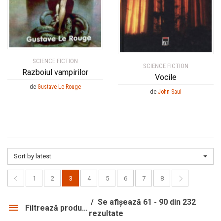
SCIENCE FICTION
SCIENCE FICTION
Razboiul vampirilor
Vocile
de
Gustave Le Rouge
de
John Saul
Sort by latest
1
2
3
4
5
6
7
8
Se afișează 61 - 90 din 232
Filtrează produsele
rezultate