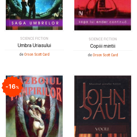
SCIENCE FICTION
SCIENCE FICTION
Umbra Uriasului
Copiii mintii
de
Orson Scott Card
de
Orson Scott Card
16
%