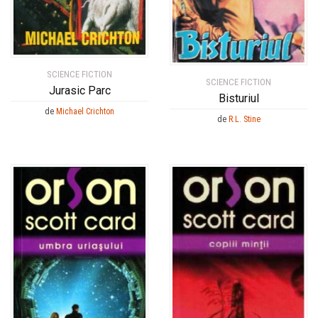
SCIENCE FICTION
SCIENCE FICTION
Jurasic Parc
Bisturiul
de
Michael Crichton
de
R.L. Stine