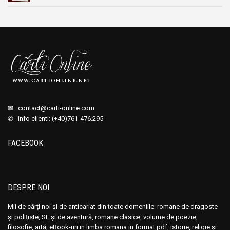
✉
contact@carti-online.com
✆ info clienti: (+40)761-476.295
FACEBOOK
DESPRE NOI
Mii de cărți noi și de anticariat din toate domeniile: romane de dragoste
și polițiste, SF și de aventură, romane clasice, volume de poezie,
filosofie, artă, eBook-uri in limba romana in format pdf, istorie, religie și