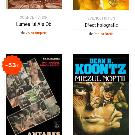
SCIENCE FICTION
SCIENCE FICTION
Lumea lui Als Ob
Efect holografic
de
Voicu Bugariu
de
Rodica Bretin
53
%