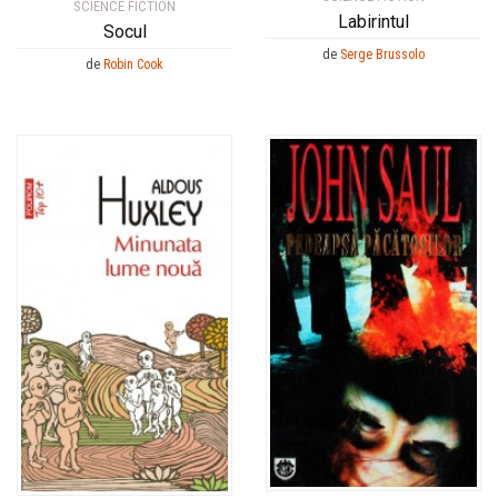
SCIENCE FICTION
Labirintul
Socul
de
Serge Brussolo
de
Robin Cook