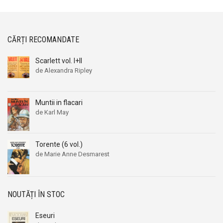
CĂRȚI RECOMANDATE
Scarlett vol. I+II
de Alexandra Ripley
Muntii in flacari
de Karl May
Torente (6 vol.)
de Marie Anne Desmarest
NOUTĂȚI ÎN STOC
Eseuri