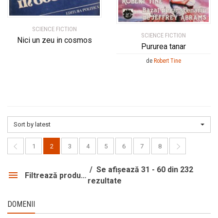
SCIENCE FICTION
SCIENCE FICTION
Nici un zeu in cosmos
Pururea tanar
de
Robert Tine
Sort by latest
1
2
3
4
5
6
7
8
Se afișează 31 - 60 din 232
Filtrează produsele
rezultate
DOMENII