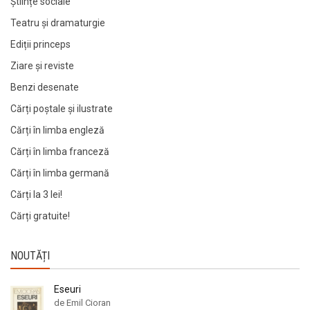
Științe sociale
Teatru și dramaturgie
Ediții princeps
Ziare şi reviste
Benzi desenate
Cărți poștale și ilustrate
Cărți în limba engleză
Cărți în limba franceză
Cărți în limba germană
Cărți la 3 lei!
Cărți gratuite!
NOUTĂȚI
Eseuri
de Emil Cioran