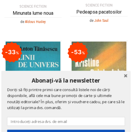
SCIENCE FICTION
SCIENCE FICTION
Pedeapsa pacatosilor
Minunata lume noua
de
John Saul
de
Aldous Huxley
33
53
%
%
Abonați-vă la newsletter
Doriți să fiți printre primii care consultă listele noi de cărți
disponibile, află cele mai bune promoții de carte și ultimele
noutăți editoriale? În plus, oferim și vouchere cadou, pe care să le
utilizați la prima dvs. comandă.