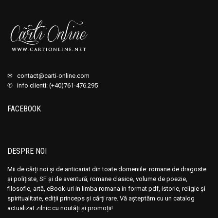
✉
contact@carti-online.com
✆ info clienti: (+40)761-476.295
FACEBOOK
DESPRE NOI
Mii de cărți noi și de anticariat din toate domeniile: romane de dragoste
și polițiste, SF și de aventură, romane clasice, volume de poezie,
filosofie, artă, eBook-uri in limba romana in format pdf, istorie, religie și
spiritualitate, ediții princeps și cărți rare. Vă așteptăm cu un catalog
actualizat zilnic cu noutăți și promoții!