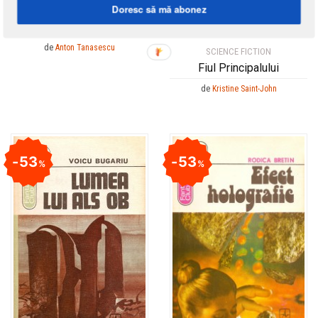
Doresc să mă abonez
SCIENCE FICTION
Linii de univers
de
Anton Tanasescu
SCIENCE FICTION
Fiul Principalului
de
Kristine Saint-John
53
53
%
%