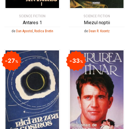
SCIENCE FICTION
SCIENCE FICTION
Antares 1
Miezul noptii
de
Dan Apostol
,
Rodica Bretin
de
Dean R. Koontz
27
33
%
%