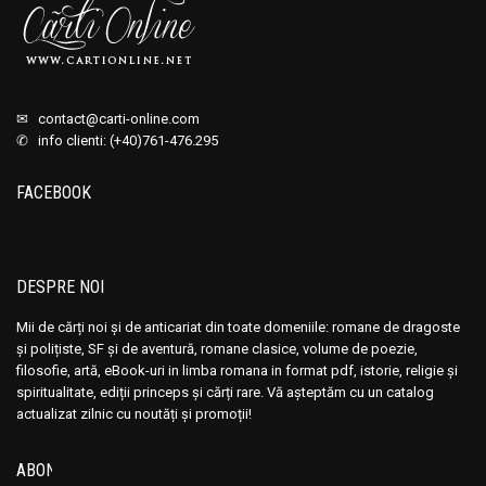
✉
contact@carti-online.com
✆ info clienti: (+40)761-476.295
FACEBOOK
DESPRE NOI
Mii de cărți noi și de anticariat din toate domeniile: romane de dragoste
și polițiste, SF și de aventură, romane clasice, volume de poezie,
filosofie, artă, eBook-uri in limba romana in format pdf, istorie, religie și
spiritualitate, ediții princeps și cărți rare. Vă așteptăm cu un catalog
actualizat zilnic cu noutăți și promoții!
ABONEAZĂ-TE LA NEWSLETTER