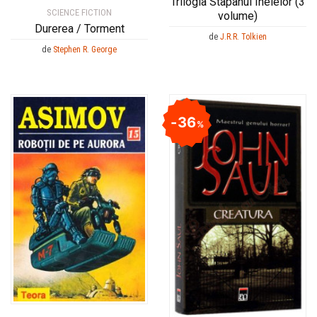
Trilogia Stapanul Inelelor (3
SCIENCE FICTION
volume)
Durerea / Torment
de
J.R.R. Tolkien
de
Stephen R. George
36
%