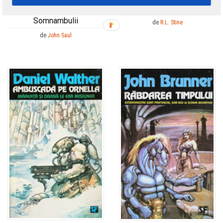
Paianjenul ataca
SCIENCE FICTION
Somnambulii
de
R.L. Stine
de
John Saul