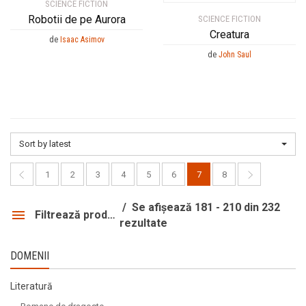
SCIENCE FICTION
Robotii de pe Aurora
SCIENCE FICTION
Creatura
de
Isaac Asimov
de
John Saul
Sort by latest
1
2
3
4
5
6
7
8
Se afișează 181 - 210 din 232
Filtrează produsele
rezultate
DOMENII
Literatură