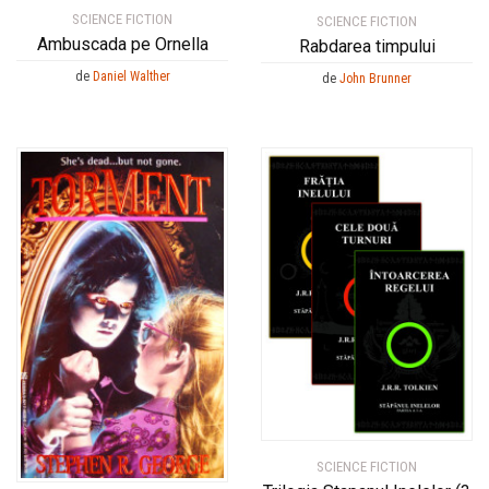
SCIENCE FICTION
SCIENCE FICTION
Ambuscada pe Ornella
Rabdarea timpului
de
Daniel Walther
de
John Brunner
SCIENCE FICTION