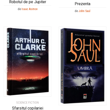
Robotul de pe Jupiter
Prezenta
de
Isaac Asimov
de
John Saul
SCIENCE FICTION
Sfarsitul copilariei