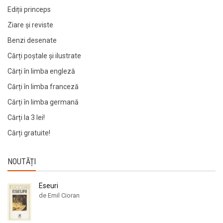
Ediții princeps
Ziare şi reviste
Benzi desenate
Cărți poștale și ilustrate
Cărți în limba engleză
Cărți în limba franceză
Cărți în limba germană
Cărți la 3 lei!
Cărți gratuite!
NOUTĂȚI
Eseuri
de Emil Cioran