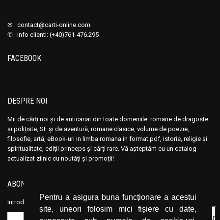
✉
contact@carti-online.com
✆ info clienti: (+40)761-476.295
FACEBOOK
DESPRE NOI
Mii de cărți noi și de anticariat din toate domeniile: romane de dragoste
și polițiste, SF și de aventură, romane clasice, volume de poezie,
filosofie, artă, eBook-uri in limba romana in format pdf, istorie, religie și
spiritualitate, ediții princeps și cărți rare. Vă așteptăm cu un catalog
actualizat zilnic cu noutăți și promoții!
ABONEAZĂ-TE LA NEWSLETTER
Pentru a asigura buna funcționare a acestui
Introduceți adresa dvs. de email și dați click pe butonul de abonare.
site, uneori folosim mici fișiere cu date,