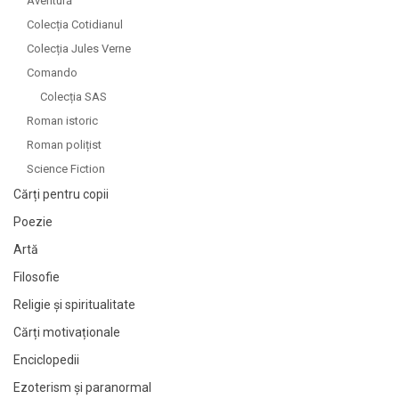
Aventură
Colecția Cotidianul
Colecția Jules Verne
Comando
Colecția SAS
Roman istoric
Roman polițist
Science Fiction
Cărți pentru copii
Poezie
Artă
Filosofie
Religie și spiritualitate
Cărți motivaționale
Enciclopedii
Ezoterism și paranormal