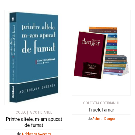
COLECȚIA COTIDIANUL
Fructul amar
COLECȚIA COTIDIANUL
Printre altele, m-am apucat
de
Achmat Dangor
de fumat
de
Aiobheann Sweeney