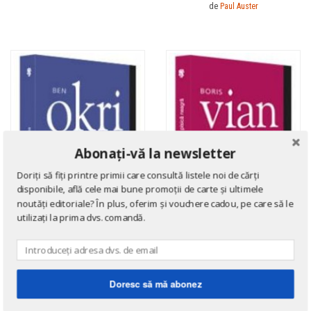
de
Paul Auster
Abonați-vă la newsletter
Doriți să fiți printre primii care consultă listele noi de cărți
disponibile, află cele mai bune promoții de carte și ultimele
noutăți editoriale? În plus, oferim și vouchere cadou, pe care să le
utilizați la prima dvs. comandă.
Doresc să mă abonez
COLECȚIA COTIDIANUL
COLECȚIA COTIDIANUL
In Arcadia
Blues pentru o pisica